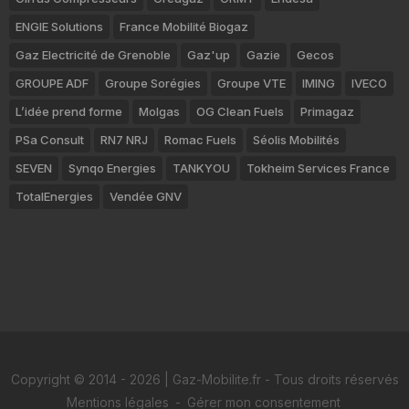
ENGIE Solutions
France Mobilité Biogaz
Gaz Electricité de Grenoble
Gaz'up
Gazie
Gecos
GROUPE ADF
Groupe Sorégies
Groupe VTE
IMING
IVECO
L’idée prend forme
Molgas
OG Clean Fuels
Primagaz
PSa Consult
RN7 NRJ
Romac Fuels
Séolis Mobilités
SEVEN
Synqo Energies
TANKYOU
Tokheim Services France
TotalEnergies
Vendée GNV
Copyright © 2014 - 2026 | Gaz-Mobilite.fr - Tous droits réservés
Mentions légales
-
Gérer mon consentement