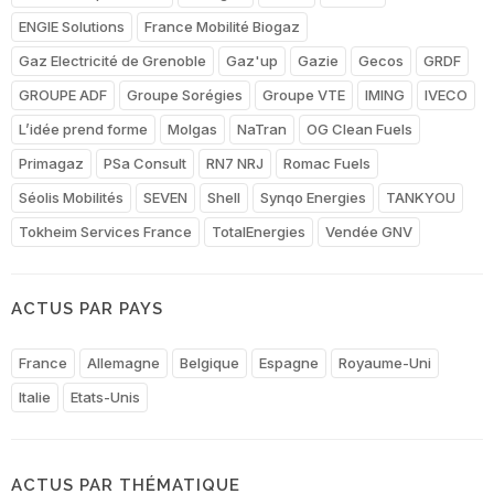
ENGIE Solutions
France Mobilité Biogaz
Gaz Electricité de Grenoble
Gaz'up
Gazie
Gecos
GRDF
GROUPE ADF
Groupe Sorégies
Groupe VTE
IMING
IVECO
L’idée prend forme
Molgas
NaTran
OG Clean Fuels
Primagaz
PSa Consult
RN7 NRJ
Romac Fuels
Séolis Mobilités
SEVEN
Shell
Synqo Energies
TANKYOU
Tokheim Services France
TotalEnergies
Vendée GNV
ACTUS PAR PAYS
France
Allemagne
Belgique
Espagne
Royaume-Uni
Italie
Etats-Unis
ACTUS PAR THÉMATIQUE