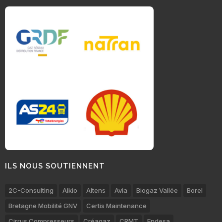
ILS NOUS SOUTIENNENT
2C-Consulting
Alkio
Altens
Avia
Biogaz Vallée
Borel
Bretagne Mobilité GNV
Certis Maintenance
Cirrus Compresseurs
Créagaz
CRMT
Endesa