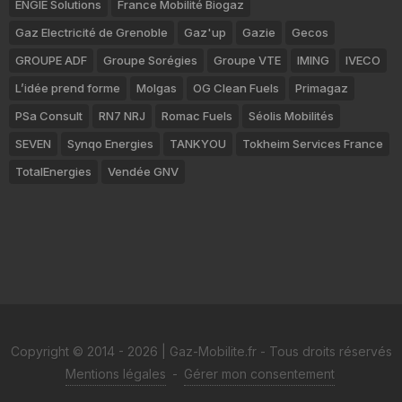
ENGIE Solutions
France Mobilité Biogaz
Gaz Electricité de Grenoble
Gaz'up
Gazie
Gecos
GROUPE ADF
Groupe Sorégies
Groupe VTE
IMING
IVECO
L’idée prend forme
Molgas
OG Clean Fuels
Primagaz
PSa Consult
RN7 NRJ
Romac Fuels
Séolis Mobilités
SEVEN
Synqo Energies
TANKYOU
Tokheim Services France
TotalEnergies
Vendée GNV
Copyright © 2014 - 2026 | Gaz-Mobilite.fr - Tous droits réservés
Mentions légales
-
Gérer mon consentement