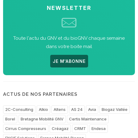
NEWSLETTER
Toute l'actu du GNV et du bioGNV chaque semaine
dans votre boite mail
JE M'ABONNE
ACTUS DE NOS PARTENAIRES
2C-Consulting
Alkio
Altens
AS 24
Avia
Biogaz Vallée
Borel
Bretagne Mobilité GNV
Certis Maintenance
Cirrus Compresseurs
Créagaz
CRMT
Endesa
ENGIE Solutions
France Mobilité Biogaz