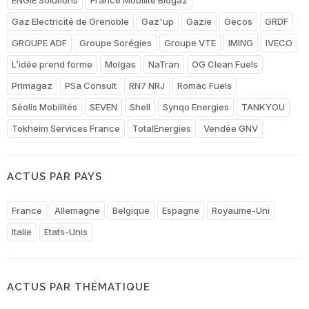
Gaz Electricité de Grenoble
Gaz'up
Gazie
Gecos
GRDF
GROUPE ADF
Groupe Sorégies
Groupe VTE
IMING
IVECO
L’idée prend forme
Molgas
NaTran
OG Clean Fuels
Primagaz
PSa Consult
RN7 NRJ
Romac Fuels
Séolis Mobilités
SEVEN
Shell
Synqo Energies
TANKYOU
Tokheim Services France
TotalEnergies
Vendée GNV
ACTUS PAR PAYS
France
Allemagne
Belgique
Espagne
Royaume-Uni
Italie
Etats-Unis
ACTUS PAR THÉMATIQUE