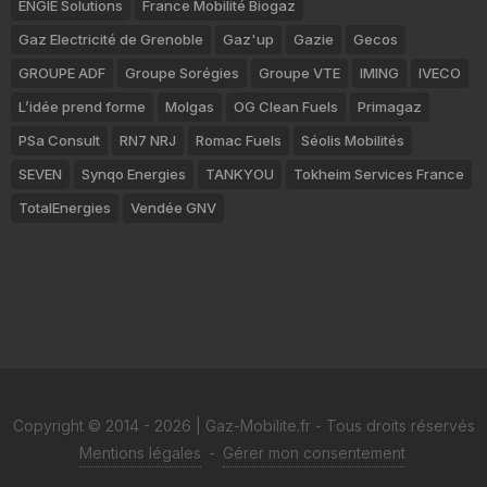
ENGIE Solutions
France Mobilité Biogaz
Gaz Electricité de Grenoble
Gaz'up
Gazie
Gecos
GROUPE ADF
Groupe Sorégies
Groupe VTE
IMING
IVECO
L’idée prend forme
Molgas
OG Clean Fuels
Primagaz
PSa Consult
RN7 NRJ
Romac Fuels
Séolis Mobilités
SEVEN
Synqo Energies
TANKYOU
Tokheim Services France
TotalEnergies
Vendée GNV
Copyright © 2014 - 2026 | Gaz-Mobilite.fr - Tous droits réservés
Mentions légales
-
Gérer mon consentement