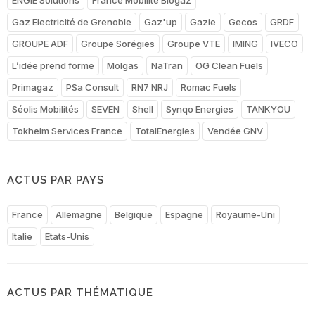
Gaz Electricité de Grenoble
Gaz'up
Gazie
Gecos
GRDF
GROUPE ADF
Groupe Sorégies
Groupe VTE
IMING
IVECO
L’idée prend forme
Molgas
NaTran
OG Clean Fuels
Primagaz
PSa Consult
RN7 NRJ
Romac Fuels
Séolis Mobilités
SEVEN
Shell
Synqo Energies
TANKYOU
Tokheim Services France
TotalEnergies
Vendée GNV
ACTUS PAR PAYS
France
Allemagne
Belgique
Espagne
Royaume-Uni
Italie
Etats-Unis
ACTUS PAR THÉMATIQUE