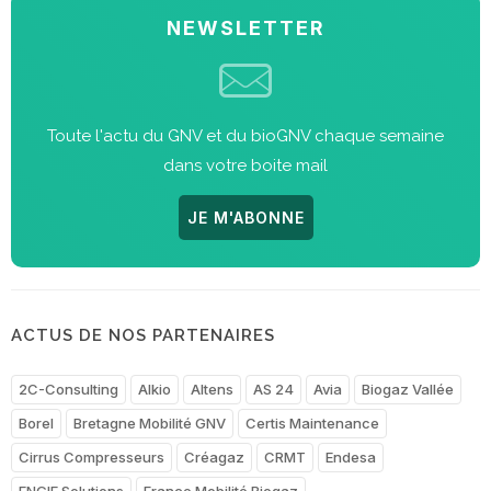
NEWSLETTER
Toute l'actu du GNV et du bioGNV chaque semaine
dans votre boite mail
JE M'ABONNE
ACTUS DE NOS PARTENAIRES
2C-Consulting
Alkio
Altens
AS 24
Avia
Biogaz Vallée
Borel
Bretagne Mobilité GNV
Certis Maintenance
Cirrus Compresseurs
Créagaz
CRMT
Endesa
ENGIE Solutions
France Mobilité Biogaz