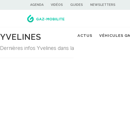
AGENDA
VIDÉOS
GUIDES
NEWSLETTERS
YVELINES
ACTUS
VÉHICULES G
Dernières infos Yvelines dans la filière du gaz carburant
Désolé ! Aucune actualité ne correspond à cette demande...