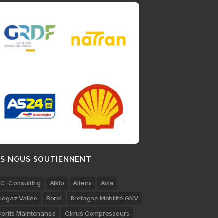
LS NOUS SOUTIENNENT
C-Consulting
Alkio
Altens
Avia
iogaz Vallée
Borel
Bretagne Mobilité GNV
ertis Maintenance
Cirrus Compresseurs