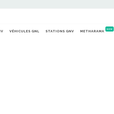
NEW
NV
VÉHICULES GNL
STATIONS GNV
METHARAMA