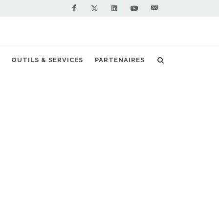
Facebook
Linkedin
Youtube
Contactez-
Twitter
nous !
OUTILS & SERVICES
PARTENAIRES
Accueil
Actualités
Yvelines
NOS PARTENAIRES
PREMIUM