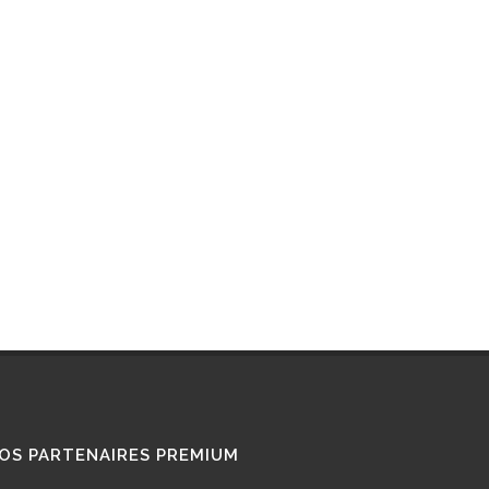
RETROFIT
STATIONS GNL
STATIONS GNV
TÉMOIGNAGES
UTILISATEURS
TRAIN GNV
TRANSPORT MARITIME
VOITURE GNV
VOITURE GPL
OS PARTENAIRES PREMIUM