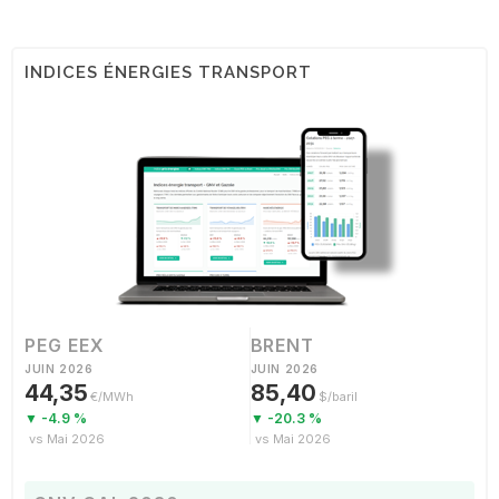
INDICES ÉNERGIES TRANSPORT
PEG EEX
BRENT
JUIN 2026
JUIN 2026
44,35
85,40
€/MWh
$/baril
▼ -4.9 %
▼ -20.3 %
vs Mai 2026
vs Mai 2026