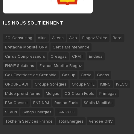
ILS NOUS SOUTIENNENT
2C-Consulting
Alkio
Altens
Avia
Biogaz Vallée
Borel
Bretagne Mobilité GNV
Certis Maintenance
Cirrus Compresseurs
Créagaz
CRMT
Endesa
ENGIE Solutions
France Mobilité Biogaz
Gaz Electricité de Grenoble
Gaz'up
Gazie
Gecos
GROUPE ADF
Groupe Sorégies
Groupe VTE
IMING
IVECO
L’idée prend forme
Molgas
OG Clean Fuels
Primagaz
PSa Consult
RN7 NRJ
Romac Fuels
Séolis Mobilités
SEVEN
Synqo Energies
TANKYOU
Tokheim Services France
TotalEnergies
Vendée GNV