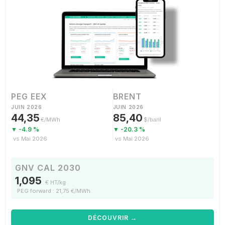
PEG EEX
BRENT
JUIN 2026
JUIN 2026
44,35
85,40
€/MWh
$/baril
▼ -4.9 %
▼ -20.3 %
vs Mai 2026
vs Mai 2026
GNV CAL 2030
1,095
€ HT/kg
PEG forward : 21,75 €/MWh
DÉCOUVRIR →