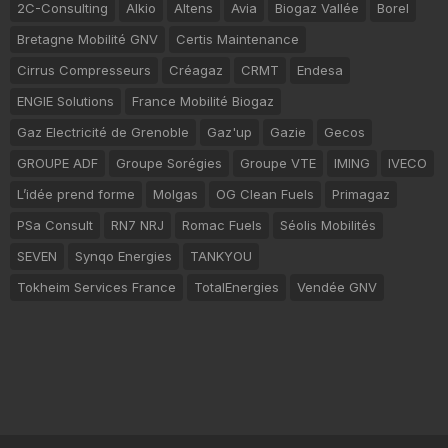
2C-Consulting
Alkio
Altens
Avia
Biogaz Vallée
Borel
Bretagne Mobilité GNV
Certis Maintenance
Cirrus Compresseurs
Créagaz
CRMT
Endesa
ENGIE Solutions
France Mobilité Biogaz
Gaz Electricité de Grenoble
Gaz'up
Gazie
Gecos
GROUPE ADF
Groupe Sorégies
Groupe VTE
IMING
IVECO
L’idée prend forme
Molgas
OG Clean Fuels
Primagaz
PSa Consult
RN7 NRJ
Romac Fuels
Séolis Mobilités
SEVEN
Synqo Energies
TANKYOU
Tokheim Services France
TotalEnergies
Vendée GNV