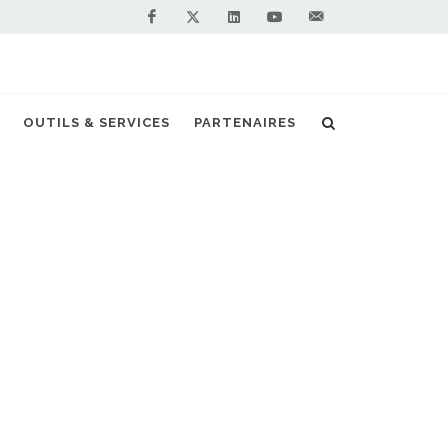
Facebook
Linkedin
Youtube
Contactez-
Twitter
nous !
ventes en Europe au second trimestre 2020
OUTILS & SERVICES
PARTENAIRES
S PARTENAIRES PREMIUM