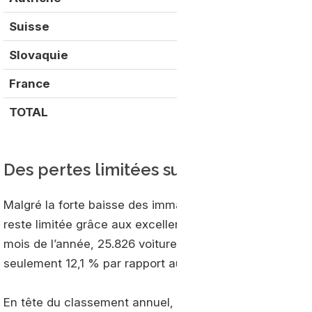
Suisse
114
Slovaquie
98
France
54
TOTAL
9 618
Des pertes limitées sur le semestre
Malgré la forte baisse des immatriculations au second 
reste limitée grâce aux excellents résultats enregistrés
mois de l’année, 25.826 voitures GNV ont été écoulées 
seulement 12,1 % par rapport aux 29.373 immatriculati
En tête du classement annuel, l’Italie totalise 13629 i