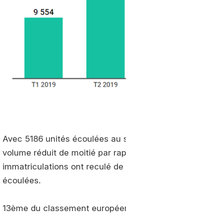
Avec 5186 unités écoulées au second trimestre, l’Itali
volume réduit de moitié par rapport à l’an dernier. Mê
immatriculations ont reculé de 36 % par rapport à l’an 
écoulées.
13ème du classement européen, la France totalise 54 i