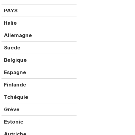
PAYS
Q2 2020
Italie
5 186
Allemagne
1 415
Suède
539
Belgique
510
Espagne
473
Finlande
400
Tchéquie
278
Grève
258
Estonie
149
Autriche
119