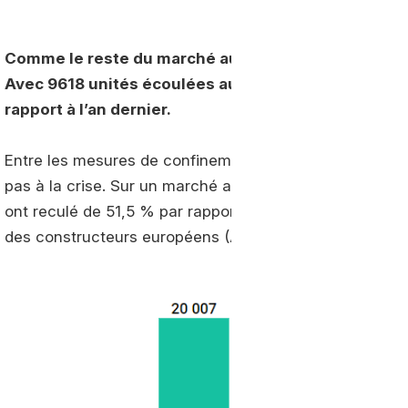
Comme le reste du marché automobile, le GNV n’a pa
Avec 9618 unités écoulées au second trimestre, les
rapport à l’an dernier.
Entre les mesures de confinement et la fermeture des 
pas à la crise. Sur un marché automobile global réduit
ont reculé de 51,5 % par rapport à l’an dernier selon l
des constructeurs européens (ACEA).