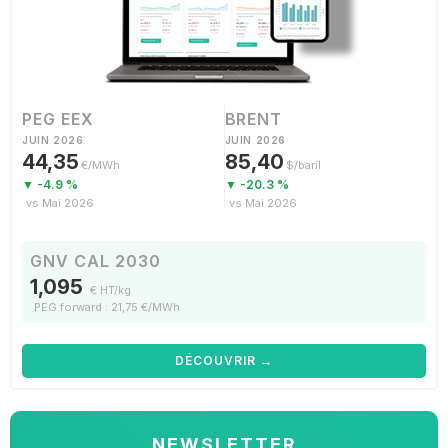
PEG EEX
BRENT
JUIN 2026
JUIN 2026
44,35
85,40
€/MWh
$/baril
▼ -4.9 %
▼ -20.3 %
vs Mai 2026
vs Mai 2026
GNV CAL 2030
1,095
€ HT/kg
PEG forward : 21,75 €/MWh
DÉCOUVRIR →
NEWSLETTER