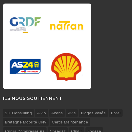
ILS NOUS SOUTIENNENT
2C-Consulting
Alkio
Altens
Avia
Biogaz Vallée
Borel
Bretagne Mobilité GNV
Certis Maintenance
Cirrus Compresseurs
Créagaz
CRMT
Endesa