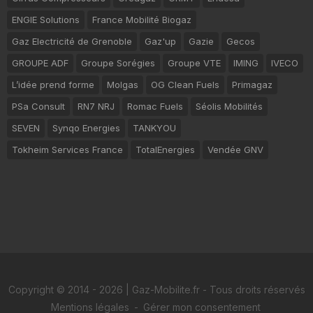
ENGIE Solutions
France Mobilité Biogaz
Gaz Electricité de Grenoble
Gaz'up
Gazie
Gecos
GROUPE ADF
Groupe Sorégies
Groupe VTE
IMING
IVECO
L’idée prend forme
Molgas
OG Clean Fuels
Primagaz
PSa Consult
RN7 NRJ
Romac Fuels
Séolis Mobilités
SEVEN
Synqo Energies
TANKYOU
Tokheim Services France
TotalEnergies
Vendée GNV
Copyright © 2014 - 2026 | Gaz-Mobilite.fr - Tous droits réservés
Mentions légales
-
Gérer mon consentement