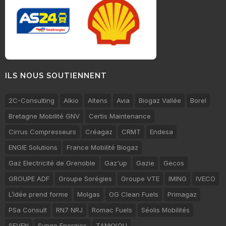
ILS NOUS SOUTIENNENT
2C-Consulting
Alkio
Altens
Avia
Biogaz Vallée
Borel
Bretagne Mobilité GNV
Certis Maintenance
Cirrus Compresseurs
Créagaz
CRMT
Endesa
ENGIE Solutions
France Mobilité Biogaz
Gaz Electricité de Grenoble
Gaz'up
Gazie
Gecos
GROUPE ADF
Groupe Sorégies
Groupe VTE
IMING
IVECO
L’idée prend forme
Molgas
OG Clean Fuels
Primagaz
PSa Consult
RN7 NRJ
Romac Fuels
Séolis Mobilités
SEVEN
Synqo Energies
TANKYOU