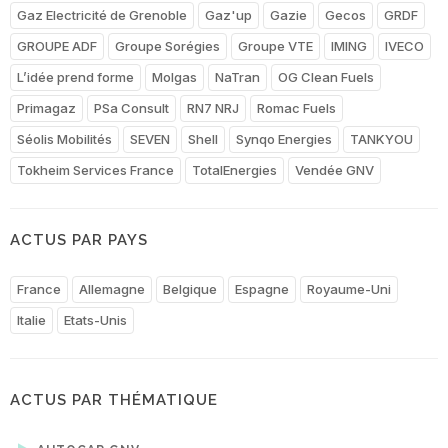
Gaz Electricité de Grenoble
Gaz'up
Gazie
Gecos
GRDF
GROUPE ADF
Groupe Sorégies
Groupe VTE
IMING
IVECO
L’idée prend forme
Molgas
NaTran
OG Clean Fuels
Primagaz
PSa Consult
RN7 NRJ
Romac Fuels
Séolis Mobilités
SEVEN
Shell
Synqo Energies
TANKYOU
Tokheim Services France
TotalEnergies
Vendée GNV
ACTUS PAR PAYS
France
Allemagne
Belgique
Espagne
Royaume-Uni
Italie
Etats-Unis
ACTUS PAR THÉMATIQUE