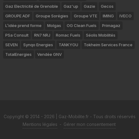
Gaz Electricité de Grenoble
Gaz'up
Gazie
Gecos
GROUPE ADF
Groupe Sorégies
Groupe VTE
IMING
IVECO
L’idée prend forme
Molgas
OG Clean Fuels
Primagaz
PSa Consult
RN7 NRJ
Romac Fuels
Séolis Mobilités
SEVEN
Synqo Energies
TANKYOU
Tokheim Services France
TotalEnergies
Vendée GNV
Copyright © 2014 - 2026 | Gaz-Mobilite.fr - Tous droits réservés
Mentions légales
-
Gérer mon consentement