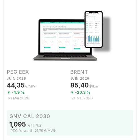
PEG EEX
BRENT
JUIN 2026
JUIN 2026
44,35
85,40
€/MWh
$/baril
▼ -4.9 %
▼ -20.3 %
vs Mai 2026
vs Mai 2026
GNV CAL 2030
1,095
€ HT/kg
PEG forward : 21,75 €/MWh