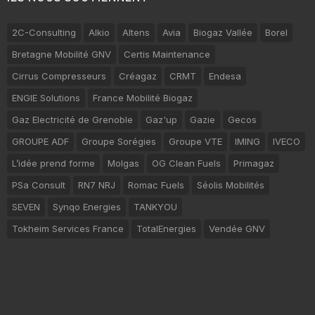
2C-Consulting
Alkio
Altens
Avia
Biogaz Vallée
Borel
Bretagne Mobilité GNV
Certis Maintenance
Cirrus Compresseurs
Créagaz
CRMT
Endesa
ENGIE Solutions
France Mobilité Biogaz
Gaz Electricité de Grenoble
Gaz'up
Gazie
Gecos
GROUPE ADF
Groupe Sorégies
Groupe VTE
IMING
IVECO
L’idée prend forme
Molgas
OG Clean Fuels
Primagaz
PSa Consult
RN7 NRJ
Romac Fuels
Séolis Mobilités
SEVEN
Synqo Energies
TANKYOU
Tokheim Services France
TotalEnergies
Vendée GNV