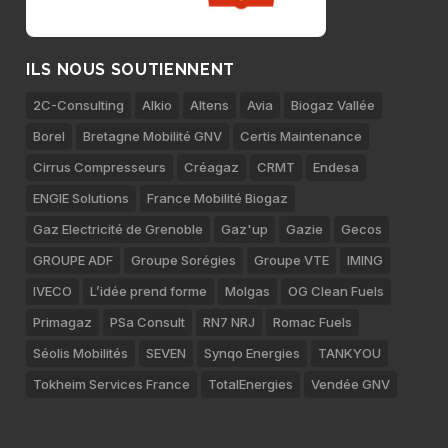
ILS NOUS SOUTIENNENT
2C-Consulting
Alkio
Altens
Avia
Biogaz Vallée
Borel
Bretagne Mobilité GNV
Certis Maintenance
Cirrus Compresseurs
Créagaz
CRMT
Endesa
ENGIE Solutions
France Mobilité Biogaz
Gaz Electricité de Grenoble
Gaz'up
Gazie
Gecos
GROUPE ADF
Groupe Sorégies
Groupe VTE
IMING
IVECO
L’idée prend forme
Molgas
OG Clean Fuels
Primagaz
PSa Consult
RN7 NRJ
Romac Fuels
Séolis Mobilités
SEVEN
Synqo Energies
TANKYOU
Tokheim Services France
TotalEnergies
Vendée GNV