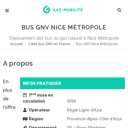
BUS GNV NICE MÉTROPOLE
Déploiement des bus au gaz naturel à Nice Métropole
Accueil
Carte bus GNV en France
Bus GNV Nice Métropole
A propos
En
INFOS PRATIQUES
plus
ère
1
mise en
de
circulation
1998
l’offre
Opérateur
Régie Ligne d’Azur
Région
Provence-Alpes-Côte d'Azur
Département
06 - Alpes-Maritimes