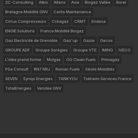
2C-Consulting
Alkio
Altens
Avia
Biogaz Vallée
Borel
Bretagne Mobilité GNV
Certis Maintenance
Cirrus Compresseurs
Créagaz
CRMT
Endesa
ENGIE Solutions
France Mobilité Biogaz
Gaz Electricité de Grenoble
Gaz'up
Gazie
Gecos
GROUPE ADF
Groupe Sorégies
Groupe VTE
IMING
IVECO
L’idée prend forme
Molgas
OG Clean Fuels
Primagaz
PSa Consult
RN7 NRJ
Romac Fuels
Séolis Mobilités
SEVEN
Synqo Energies
TANKYOU
Tokheim Services France
TotalEnergies
Vendée GNV