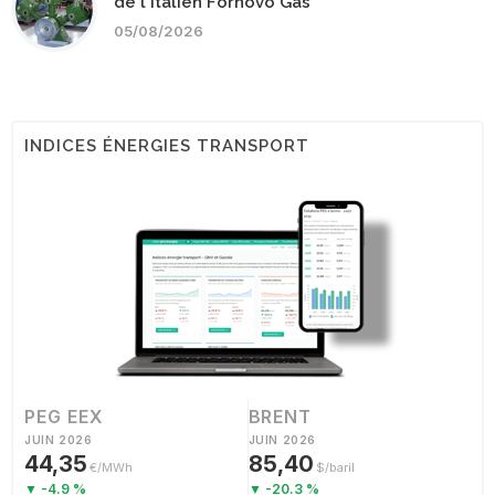
de l'italien Fornovo Gas
05/08/2026
INDICES ÉNERGIES TRANSPORT
PEG EEX
BRENT
JUIN 2026
JUIN 2026
44,35
85,40
€/MWh
$/baril
▼ -4.9 %
▼ -20.3 %