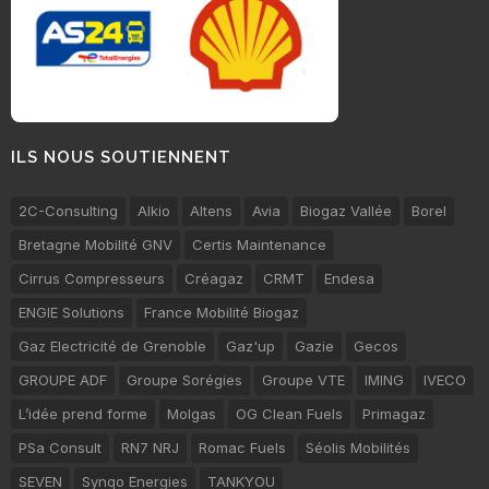
ILS NOUS SOUTIENNENT
2C-Consulting
Alkio
Altens
Avia
Biogaz Vallée
Borel
Bretagne Mobilité GNV
Certis Maintenance
Cirrus Compresseurs
Créagaz
CRMT
Endesa
ENGIE Solutions
France Mobilité Biogaz
Gaz Electricité de Grenoble
Gaz'up
Gazie
Gecos
GROUPE ADF
Groupe Sorégies
Groupe VTE
IMING
IVECO
L’idée prend forme
Molgas
OG Clean Fuels
Primagaz
PSa Consult
RN7 NRJ
Romac Fuels
Séolis Mobilités
SEVEN
Synqo Energies
TANKYOU