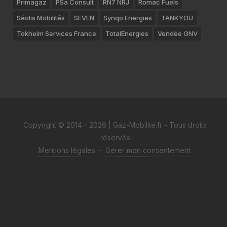
Primagaz
PSa Consult
RN7 NRJ
Romac Fuels
Séolis Mobilités
SEVEN
Synqo Energies
TANKYOU
Tokheim Services France
TotalEnergies
Vendée GNV
Copyright © 2014 - 2026 | Gaz-Mobilite.fr - Tous droits
réservés
Mentions légales
-
Gérer mon consentement