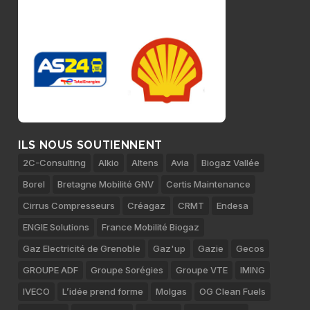
ILS NOUS SOUTIENNENT
2C-Consulting
Alkio
Altens
Avia
Biogaz Vallée
Borel
Bretagne Mobilité GNV
Certis Maintenance
Cirrus Compresseurs
Créagaz
CRMT
Endesa
ENGIE Solutions
France Mobilité Biogaz
Gaz Electricité de Grenoble
Gaz'up
Gazie
Gecos
GROUPE ADF
Groupe Sorégies
Groupe VTE
IMING
IVECO
L’idée prend forme
Molgas
OG Clean Fuels