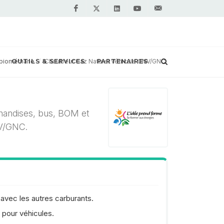
Facebook
Linkedin
Youtube
Contactez-
Twitter
nous !
 biométhane
OUTILS & SERVICES
Chauffeur Gaz Naturel Véhicule GNV/GNC
PARTENAIRES
handises, bus, BOM et
NV/GNC.
avec les autres carburants.
n pour véhicules.