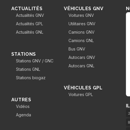
ACTUALITÉS
VÉHICULES GNV
N
Actualités GNV
Voitures GNV
Actualités GPL
Utilitaires GNV
Actualités GNL
Camions GNV
Camions GNL
Bus GNV
STATIONS
Autocars GNV
Stations GNV / GNC
Autocars GNL
Stations GNL
Stations biogaz
VÉHICULES GPL
Voitures GPL
AUTRES
I
Vidéos
2
Agenda
B