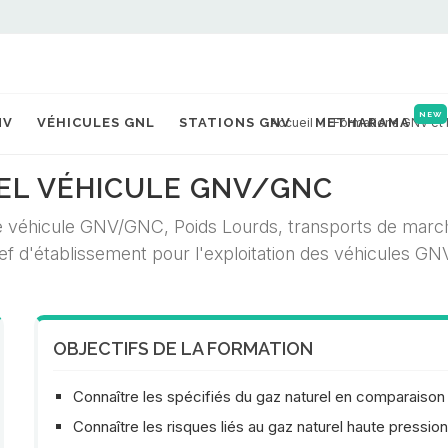
NEW
NV
VÉHICULES GNL
STATIONS GNV
Accueil
METHARAMA
Formations GNV et
EL VÉHICULE GNV/GNC
de véhicule GNV/GNC, Poids Lourds, transports de marc
chef d'établissement pour l'exploitation des véhicules G
OBJECTIFS DE LA FORMATION
Connaître les spécifiés du gaz naturel en comparaison 
Connaître les risques liés au gaz naturel haute pressio