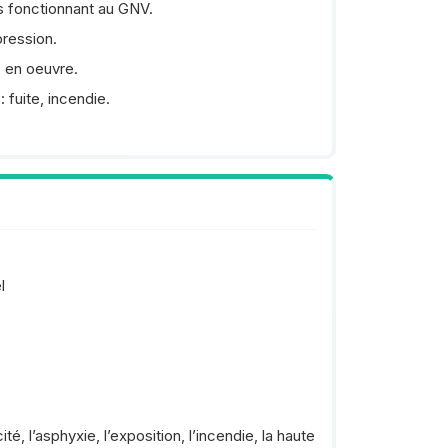
es fonctionnant au GNV.
pression.
s en oeuvre.
 fuite, incendie.
l
té, l’asphyxie, l’exposition, l’incendie, la haute