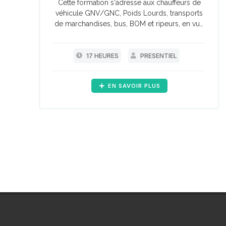
Cette formation s'adresse aux chauffeurs de
véhicule GNV/GNC, Poids Lourds, transports
de marchandises, bus, BOM et ripeurs, en vue
d'une habilitation par leur chef d'établissement
pour l'exploitation des véhicules GNV/GNC.
17 HEURES
PRESENTIEL
EN SAVOIR PLUS