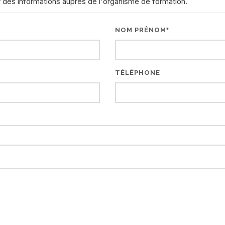
r des informations auprès de l'organisme de formation.
NOM PRÉNOM
*
TÉLÉPHONE