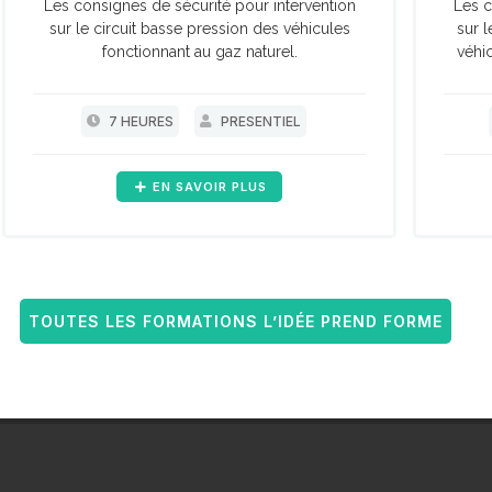
Les consignes de sécurité pour intervention
Les c
sur le circuit basse pression des véhicules
sur l
fonctionnant au gaz naturel.
véhi
démont
7 HEURES
PRESENTIEL
EN SAVOIR PLUS
TOUTES LES FORMATIONS L’IDÉE PREND FORME