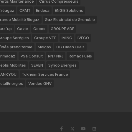
ertis Maintenance
Cirrus Compresseurs
Créagaz
CRMT
Endesa
ENGIE Solutions
rance Mobilité Biogaz
Gaz Electricité de Grenoble
Gaz'up
Gazie
Gecos
GROUPE ADF
roupe Sorégies
Groupe VTE
IMING
IVECO
’idée prend forme
Molgas
OG Clean Fuels
rimagaz
PSa Consult
RN7 NRJ
Romac Fuels
éolis Mobilités
SEVEN
Synqo Energies
TANKYOU
Tokheim Services France
otalEnergies
Vendée GNV