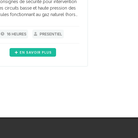
onsignes de sécurité pour intervention
es circuits basse et haute pression des
cules fonctionnant au gaz naturel (hors
age/remontage de la vanne réservoirs
et de ses équipements connexes)
16 HEURES
PRESENTIEL
EN SAVOIR PLUS