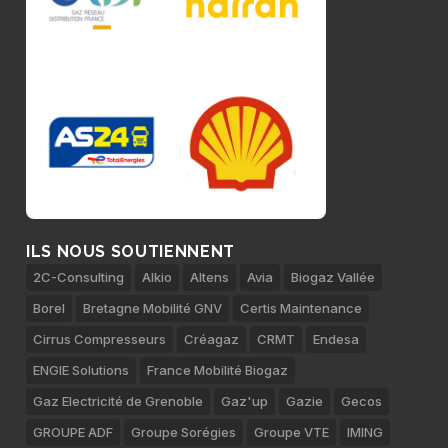
ILS NOUS SOUTIENNENT
2C-Consulting
Alkio
Altens
Avia
Biogaz Vallée
Borel
Bretagne Mobilité GNV
Certis Maintenance
Cirrus Compresseurs
Créagaz
CRMT
Endesa
ENGIE Solutions
France Mobilité Biogaz
Gaz Electricité de Grenoble
Gaz'up
Gazie
Gecos
GROUPE ADF
Groupe Sorégies
Groupe VTE
IMING