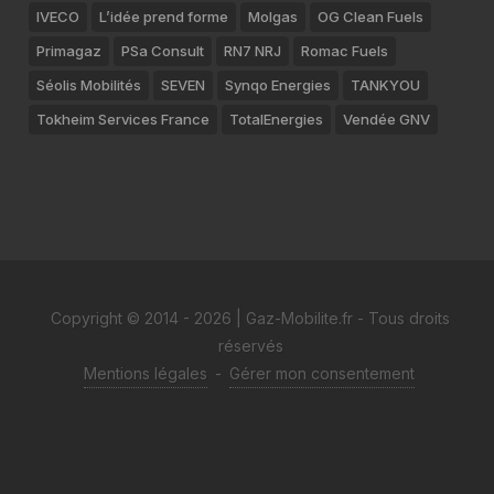
IVECO
L’idée prend forme
Molgas
OG Clean Fuels
Primagaz
PSa Consult
RN7 NRJ
Romac Fuels
Séolis Mobilités
SEVEN
Synqo Energies
TANKYOU
Tokheim Services France
TotalEnergies
Vendée GNV
Copyright © 2014 - 2026 | Gaz-Mobilite.fr - Tous droits
réservés
Mentions légales
-
Gérer mon consentement