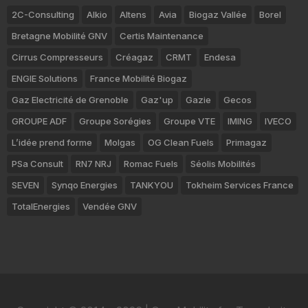
2C-Consulting
Alkio
Altens
Avia
Biogaz Vallée
Borel
Bretagne Mobilité GNV
Certis Maintenance
Cirrus Compresseurs
Créagaz
CRMT
Endesa
ENGIE Solutions
France Mobilité Biogaz
Gaz Electricité de Grenoble
Gaz'up
Gazie
Gecos
GROUPE ADF
Groupe Sorégies
Groupe VTE
IMING
IVECO
L’idée prend forme
Molgas
OG Clean Fuels
Primagaz
PSa Consult
RN7 NRJ
Romac Fuels
Séolis Mobilités
SEVEN
Synqo Energies
TANKYOU
Tokheim Services France
TotalEnergies
Vendée GNV