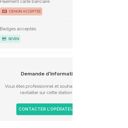
Paiement carte bancaire
G
CB NON ACCEPTÉE
Bio-G
Badges acceptés
SEVEN
Aides
Demande d'information
véhic
Vous êtes professionnel et souhaitez vous
Il exis
ravitailler sur cette station ?
l'acqui
l'achat
GNV sur
CONTACTER L'OPÉRATEUR
+ D'INFOS