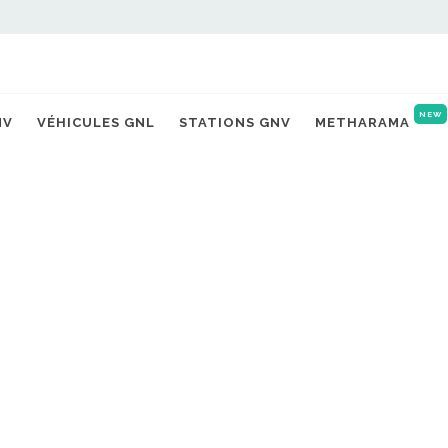
NEW
NV
VÉHICULES GNL
STATIONS GNV
METHARAMA
YGUESVIVES