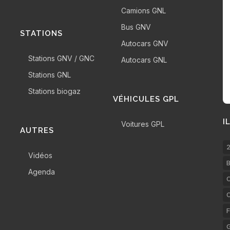
Camions GNL
Bus GNV
STATIONS
Autocars GNV
Stations GNV / GNC
Autocars GNL
Stations GNL
Stations biogaz
VÉHICULES GPL
I
Voitures GPL
AUTRES
2
Vidéos
B
Agenda
C
F