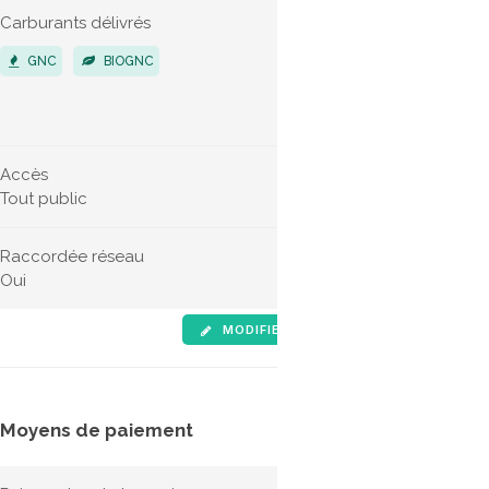
Carburants délivrés
Véhicules 
GNC
BIOGNC
POIDS LO
VÉHICUL
Accès
Horaires d'
Tout public
Non indiqu
Raccordée réseau
Oui
MODIFIER LES INFOS
SIGNALE
Moyens de paiement
Tarifs