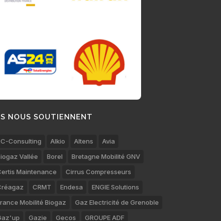
LS NOUS SOUTIENNENT
C-Consulting
Alkio
Altens
Avia
iogaz Vallée
Borel
Bretagne Mobilité GNV
ertis Maintenance
Cirrus Compresseurs
Créagaz
CRMT
Endesa
ENGIE Solutions
rance Mobilité Biogaz
Gaz Electricité de Grenoble
Gaz'up
Gazie
Gecos
GROUPE ADF