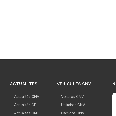
OC
TOU
ACTUALITÉS
VÉHICULES GNV
N
Actualités GNV
Voitures GNV
Actualités GPL
Utilitaires GNV
Actualités GNL
Camions GNV