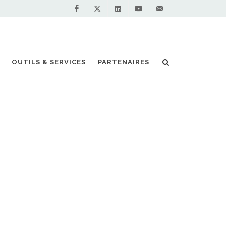
Facebook
Linkedin
Youtube
Contactez-
Twitter
nous !
OUTILS & SERVICES
PARTENAIRES
Accueil
Stations GNV en France
Vous êtes professionnel et