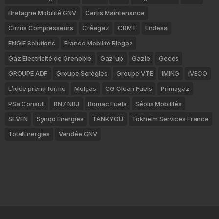
Bretagne Mobilité GNV
Certis Maintenance
Cirrus Compresseurs
Créagaz
CRMT
Endesa
ENGIE Solutions
France Mobilité Biogaz
Gaz Electricité de Grenoble
Gaz'up
Gazie
Gecos
GROUPE ADF
Groupe Sorégies
Groupe VTE
IMING
IVECO
L’idée prend forme
Molgas
OG Clean Fuels
Primagaz
PSa Consult
RN7 NRJ
Romac Fuels
Séolis Mobilités
SEVEN
Synqo Energies
TANKYOU
Tokheim Services France
TotalEnergies
Vendée GNV