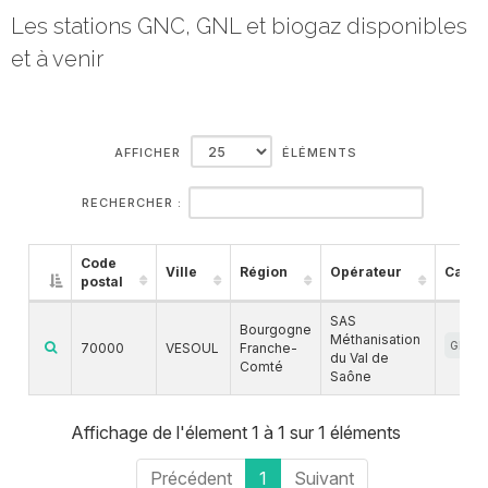
Les stations GNC, GNL et biogaz disponibles
et à venir
AFFICHER
ÉLÉMENTS
RECHERCHER :
Code
Ville
Région
Opérateur
Carbu
postal
SAS
Bourgogne
Méthanisation
GNC
70000
VESOUL
Franche-
du Val de
Comté
Saône
Affichage de l'élement 1 à 1 sur 1 éléments
Précédent
1
Suivant