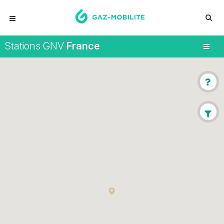
Stations GNV
France