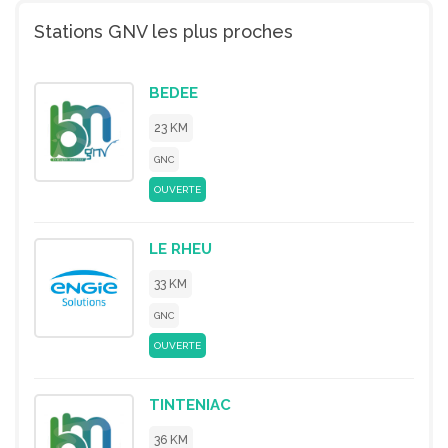
Stations GNV les plus proches
BEDEE
23 KM
GNC
OUVERTE
LE RHEU
33 KM
GNC
OUVERTE
TINTENIAC
36 KM