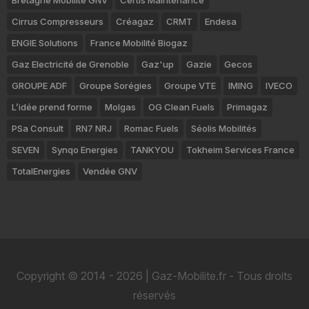
Bretagne Mobilité GNV
Certis Maintenance
Cirrus Compresseurs
Créagaz
CRMT
Endesa
ENGIE Solutions
France Mobilité Biogaz
Gaz Electricité de Grenoble
Gaz'up
Gazie
Gecos
GROUPE ADF
Groupe Sorégies
Groupe VTE
IMING
IVECO
L’idée prend forme
Molgas
OG Clean Fuels
Primagaz
PSa Consult
RN7 NRJ
Romac Fuels
Séolis Mobilités
SEVEN
Synqo Energies
TANKYOU
Tokheim Services France
TotalEnergies
Vendée GNV
Copyright © 2014 - 2026 | Gaz-Mobilite.fr - Tous droits
réservés