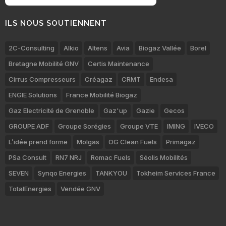
ILS NOUS SOUTIENNENT
2C-Consulting
Alkio
Altens
Avia
Biogaz Vallée
Borel
Bretagne Mobilité GNV
Certis Maintenance
Cirrus Compresseurs
Créagaz
CRMT
Endesa
ENGIE Solutions
France Mobilité Biogaz
Gaz Electricité de Grenoble
Gaz'up
Gazie
Gecos
GROUPE ADF
Groupe Sorégies
Groupe VTE
IMING
IVECO
L’idée prend forme
Molgas
OG Clean Fuels
Primagaz
PSa Consult
RN7 NRJ
Romac Fuels
Séolis Mobilités
SEVEN
Synqo Energies
TANKYOU
Tokheim Services France
TotalEnergies
Vendée GNV