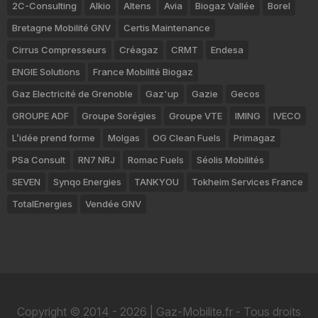
2C-Consulting
Alkio
Altens
Avia
Biogaz Vallée
Borel
Bretagne Mobilité GNV
Certis Maintenance
Cirrus Compresseurs
Créagaz
CRMT
Endesa
ENGIE Solutions
France Mobilité Biogaz
Gaz Electricité de Grenoble
Gaz'up
Gazie
Gecos
GROUPE ADF
Groupe Sorégies
Groupe VTE
IMING
IVECO
L’idée prend forme
Molgas
OG Clean Fuels
Primagaz
PSa Consult
RN7 NRJ
Romac Fuels
Séolis Mobilités
SEVEN
Synqo Energies
TANKYOU
Tokheim Services France
TotalEnergies
Vendée GNV
Copyright © 2014 - 2026 | Gaz-Mobilite.fr - Tous droits