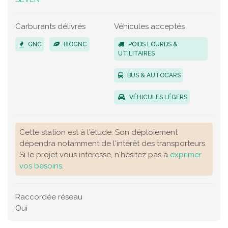
Carburants délivrés
Véhicules acceptés
GNC
BIOGNC
POIDS LOURDS &
UTILITAIRES
BUS & AUTOCARS
VÉHICULES LÉGERS
Cette station est à l'étude. Son déploiement
dépendra notamment de l'intérêt des transporteurs.
Si le projet vous interesse, n'hésitez pas à
exprimer
vos besoins
.
Raccordée réseau
Oui