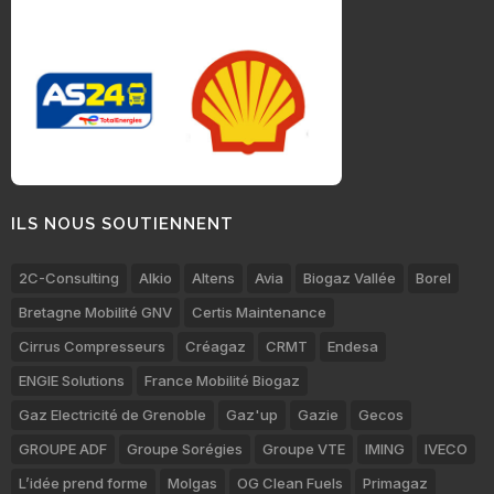
ILS NOUS SOUTIENNENT
2C-Consulting
Alkio
Altens
Avia
Biogaz Vallée
Borel
Bretagne Mobilité GNV
Certis Maintenance
Cirrus Compresseurs
Créagaz
CRMT
Endesa
ENGIE Solutions
France Mobilité Biogaz
Gaz Electricité de Grenoble
Gaz'up
Gazie
Gecos
GROUPE ADF
Groupe Sorégies
Groupe VTE
IMING
IVECO
L’idée prend forme
Molgas
OG Clean Fuels
Primagaz