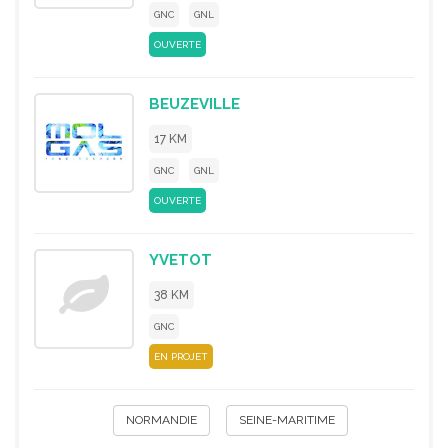
GNC
GNL
OUVERTE
BEUZEVILLE
17 KM
GNC
GNL
OUVERTE
YVETOT
38 KM
GNC
EN PROJET
NORMANDIE
SEINE-MARITIME