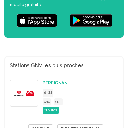
mobile gratuite
Stations GNV les plus proches
PERPIGNAN
6 KM
GNC
GNL
OUVERTE