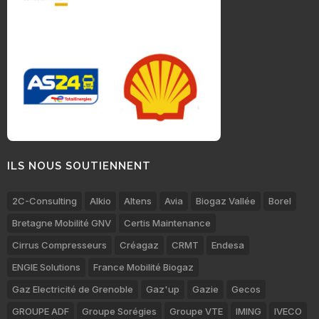
ILS NOUS SOUTIENNENT
2C-Consulting
Alkio
Altens
Avia
Biogaz Vallée
Borel
Bretagne Mobilité GNV
Certis Maintenance
Cirrus Compresseurs
Créagaz
CRMT
Endesa
ENGIE Solutions
France Mobilité Biogaz
Gaz Electricité de Grenoble
Gaz'up
Gazie
Gecos
GROUPE ADF
Groupe Sorégies
Groupe VTE
IMING
IVECO