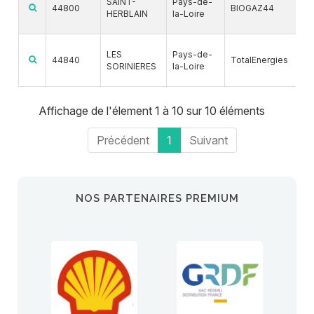
SAINT-
Pays-de-
44800
BIOGAZ44
HERBLAIN
la-Loire
B
G
LES
Pays-de-
44840
TotalEnergies
SORINIERES
la-Loire
B
Affichage de l'élement 1 à 10 sur 10 éléments
Précédent
1
Suivant
NOS PARTENAIRES PREMIUM