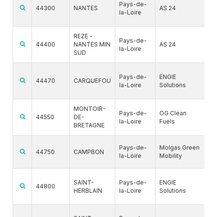
G
Pays-de-
44300
NANTES
AS 24
la-Loire
B
REZE -
G
Pays-de-
44400
NANTES MIN
AS 24
la-Loire
B
SUD
G
Pays-de-
ENGIE
44470
CARQUEFOU
la-Loire
Solutions
B
MONTOIR-
G
Pays-de-
OG Clean
44550
DE-
la-Loire
Fuels
B
BRETAGNE
Pays-de-
Molgas Green
G
44750
CAMPBON
la-Loire
Mobility
G
SAINT-
Pays-de-
ENGIE
44800
HERBLAIN
la-Loire
Solutions
B