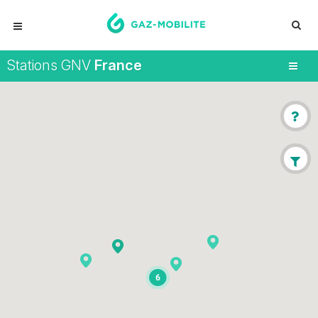
Stations GNV
France
6