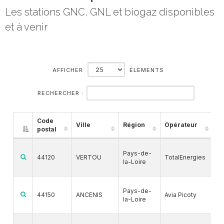
Les stations GNC, GNL et biogaz disponibles
et à venir
AFFICHER
ÉLÉMENTS
RECHERCHER :
Code
Ville
Région
Opérateur
C
postal
G
Pays-de-
44120
VERTOU
TotalEnergies
la-Loire
B
G
Pays-de-
44150
ANCENIS
Avia Picoty
la-Loire
B