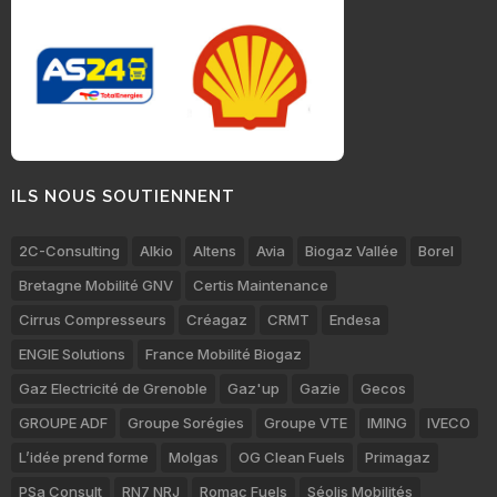
ILS NOUS SOUTIENNENT
2C-Consulting
Alkio
Altens
Avia
Biogaz Vallée
Borel
Bretagne Mobilité GNV
Certis Maintenance
Cirrus Compresseurs
Créagaz
CRMT
Endesa
ENGIE Solutions
France Mobilité Biogaz
Gaz Electricité de Grenoble
Gaz'up
Gazie
Gecos
GROUPE ADF
Groupe Sorégies
Groupe VTE
IMING
IVECO
L’idée prend forme
Molgas
OG Clean Fuels
Primagaz
PSa Consult
RN7 NRJ
Romac Fuels
Séolis Mobilités