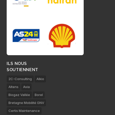
ILS NOUS
SOUTIENNENT
2C-Consulting
Alkio
Altens
Avia
Biogaz Vallée
Borel
Bretagne Mobilité GNV
Certis Maintenance