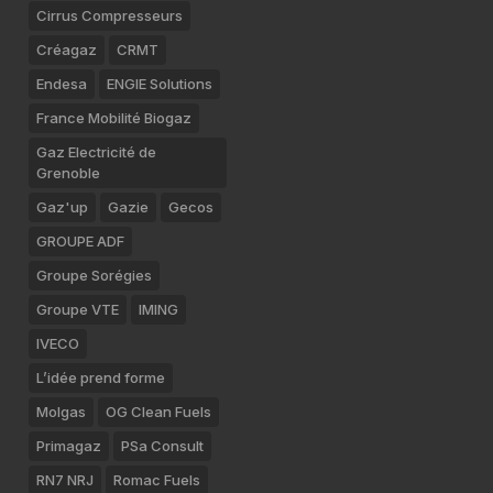
Cirrus Compresseurs
Créagaz
CRMT
Endesa
ENGIE Solutions
France Mobilité Biogaz
Gaz Electricité de
Grenoble
Gaz'up
Gazie
Gecos
GROUPE ADF
Groupe Sorégies
Groupe VTE
IMING
IVECO
L’idée prend forme
Molgas
OG Clean Fuels
Primagaz
PSa Consult
RN7 NRJ
Romac Fuels