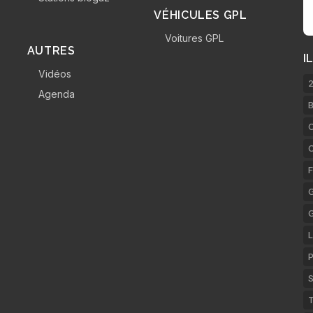
VÉHICULES GPL
Voitures GPL
AUTRES
I
Vidéos
2
Agenda
B
C
F
G
L
P
S