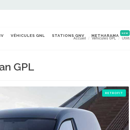
NEW
NV
VÉHICULES GNL
STATIONS GNV
METHARAMA
Accueil
Véhicules GPL
Utili
an GPL
RETROFIT