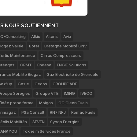
LS NOUS SOUTIENNENT
C-Consulting
Alkio
Altens
Avia
iogaz Vallée
Borel
Bretagne Mobilité GNV
ertis Maintenance
Cirrus Compresseurs
Créagaz
CRMT
Endesa
ENGIE Solutions
rance Mobilité Biogaz
Gaz Electricité de Grenoble
Gaz'up
Gazie
Gecos
GROUPE ADF
roupe Sorégies
Groupe VTE
IMING
IVECO
’idée prend forme
Molgas
OG Clean Fuels
rimagaz
PSa Consult
RN7 NRJ
Romac Fuels
éolis Mobilités
SEVEN
Synqo Energies
TANKYOU
Tokheim Services France