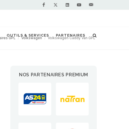
Facebook
Linkedin
Youtube
Contactez-
Twitter
nous !
OUTILS & SERVICES
PARTENAIRES
taires GPL
Volkswagen
Volkswagen Caddy Van GPL
NOS PARTENAIRES PREMIUM