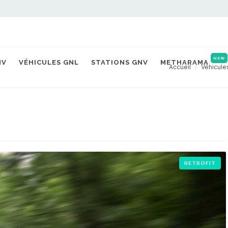
NEW
NV
VÉHICULES GNL
STATIONS GNV
METHARAMA
Accueil
Véhicule
RETROFIT