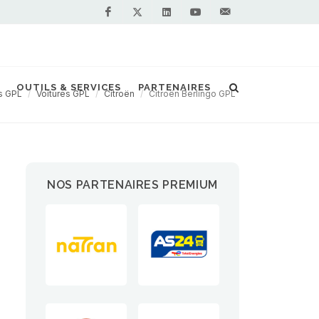
Facebook
Linkedin
Youtube
Contactez-
Twitter
nous !
OUTILS & SERVICES
PARTENAIRES
s GPL
Voitures GPL
Citroën
Citroën Berlingo GPL
NOS PARTENAIRES PREMIUM