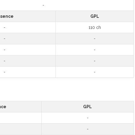
-
ssence
GPL
-
110 ch
-
-
-
-
-
-
-
-
nce
GPL
-
-