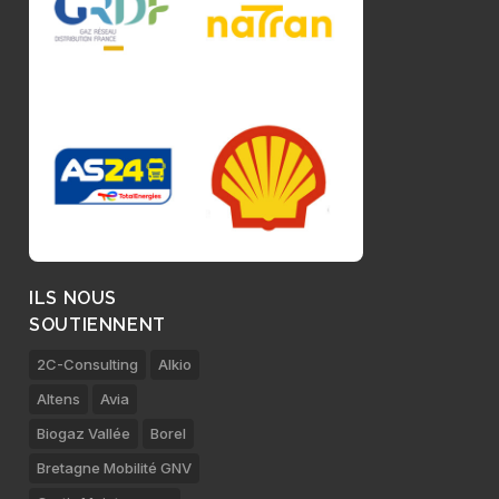
ILS NOUS
SOUTIENNENT
2C-Consulting
Alkio
Altens
Avia
Biogaz Vallée
Borel
Bretagne Mobilité GNV