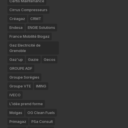
Certis Maintenance
Cirrus Compresseurs
Créagaz
CRMT
Endesa
ENGIE Solutions
France Mobilité Biogaz
Gaz Electricité de
Grenoble
Gaz'up
Gazie
Gecos
GROUPE ADF
Groupe Sorégies
Groupe VTE
IMING
IVECO
L’idée prend forme
Molgas
OG Clean Fuels
Primagaz
PSa Consult