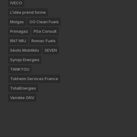
IVECO
L’idée prend forme
Molgas
OG Clean Fuels
Primagaz
PSa Consult
RN7 NRJ
Romac Fuels
Séolis Mobilités
SEVEN
Synqo Energies
TANKYOU
Tokheim Services France
TotalEnergies
Vendée GNV