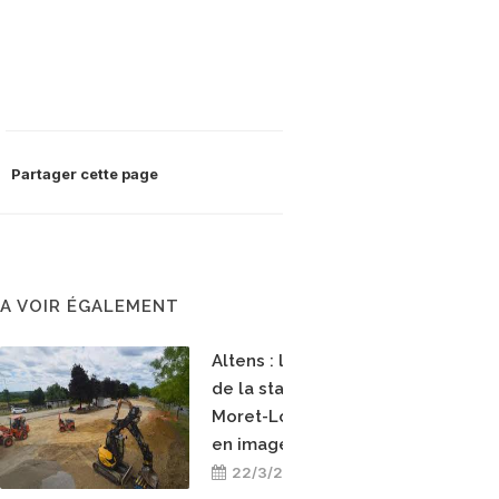
Partager cette page
A VOIR ÉGALEMENT
Altens : la construction
de la station bioGNV de
Moret-Loing-et-Orvanne
en images
22/3/2026