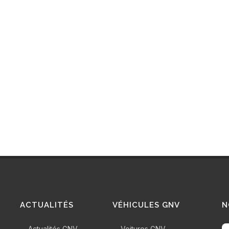
ACTUALITÉS
VÉHICULES GNV
N
Actualités GNV
Voitures GNV