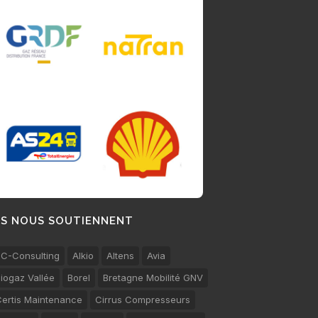
LS NOUS SOUTIENNENT
C-Consulting
Alkio
Altens
Avia
iogaz Vallée
Borel
Bretagne Mobilité GNV
ertis Maintenance
Cirrus Compresseurs