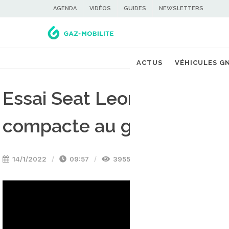
AGENDA
VIDÉOS
GUIDES
NEWSLETTERS
ACTUS
VÉHICULES G
Essai Seat Leon GNV : Que
compacte au gaz naturel 
14/1/2022
09:57
3955