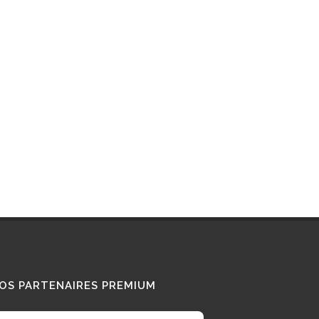
Interview : que pense ce «
Diesel Addict » des
camions au bioGNV ?
15/01/2026
Tous nos témoignages
OS PARTENAIRES PREMIUM