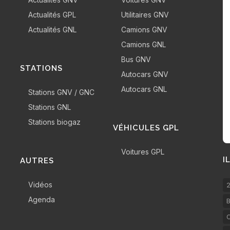
Actualités GPL
Utilitaires GNV
Actualités GNL
Camions GNV
Camions GNL
Bus GNV
STATIONS
Autocars GNV
Autocars GNL
Stations GNV / GNC
Stations GNL
Stations biogaz
VÉHICULES GPL
Voitures GPL
I
AUTRES
Vidéos
2
Agenda
B
C