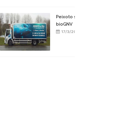
Peixoto s’engage pour le
bioGNV
17/3/2025