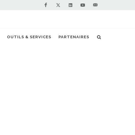
Facebook
Linkedin
Youtube
Contactez-
Twitter
nous !
vaut la nouvelle compacte au gaz naturel ?
OUTILS & SERVICES
PARTENAIRES
S PARTENAIRES PREMIUM