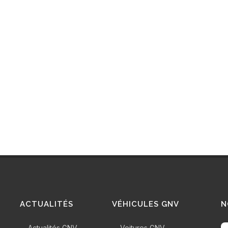
ACTUALITÉS
VÉHICULES GNV
N
Actualités GNV
Voitures GNV