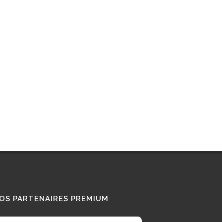
Interview : que pense ce «
Diesel Addict » des
camions au bioGNV ?
15/01/2026
Tous nos témoignages
OS PARTENAIRES PREMIUM