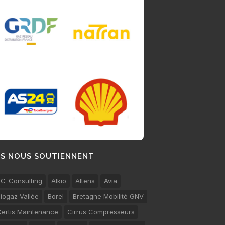
LS NOUS SOUTIENNENT
C-Consulting
Alkio
Altens
Avia
iogaz Vallée
Borel
Bretagne Mobilité GNV
ertis Maintenance
Cirrus Compresseurs