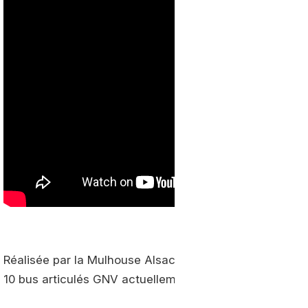
Réalisée par la Mulhouse Alsace Agglomération, cette 
10 bus articulés GNV actuellement en service sur le ter