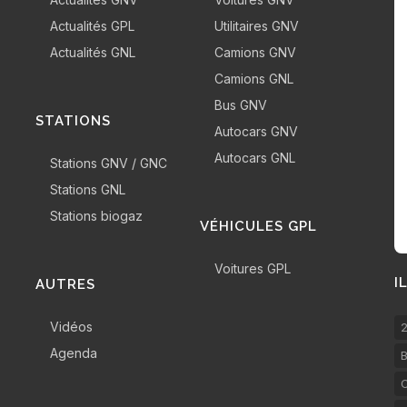
Actualités GPL
Utilitaires GNV
Actualités GNL
Camions GNV
Camions GNL
Bus GNV
STATIONS
Autocars GNV
Autocars GNL
Stations GNV / GNC
Stations GNL
Stations biogaz
VÉHICULES GPL
Voitures GPL
I
AUTRES
Vidéos
2
Agenda
B
C