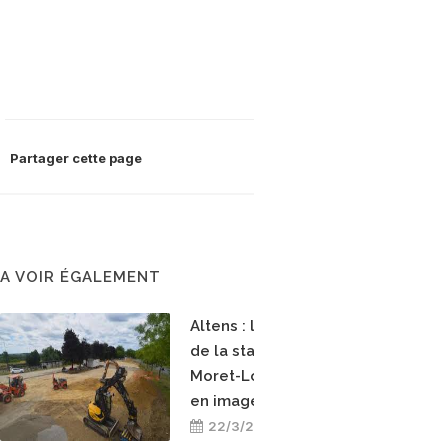
Partager cette page
A VOIR ÉGALEMENT
Altens : la construction
de la station bioGNV de
Moret-Loing-et-Orvanne
en images
22/3/2026