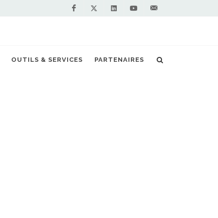
Facebook
Linkedin
Youtube
Contactez-
Twitter
nous !
Focus sur les bus au biogaz de Mulhouse
OUTILS & SERVICES
PARTENAIRES
S PARTENAIRES PREMIUM