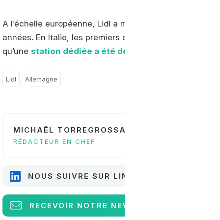
A l’échelle européenne, Lidl a multiplié les projets da
années. En Italie, les premiers camions GNL du groupe
qu’une
station dédiée a été déployée en Suisse dans
Lidl
Allemagne
MICHAËL TORREGROSSA
RÉDACTEUR EN CHEF
NOUS SUIVRE SUR LINKEDIN
RECEVOIR
NOTRE NEWSLETTER