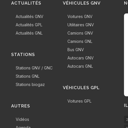
ACTUALITÉS
VÉHICULES GNV
N
Actualités GNV
Voitures GNV
Actualités GPL
Utilitaires GNV
Actualités GNL
Camions GNV
Camions GNL
Bus GNV
STATIONS
Autocars GNV
Autocars GNL
Stations GNV / GNC
Stations GNL
Stations biogaz
VÉHICULES GPL
Voitures GPL
I
AUTRES
Vidéos
2
Agenda