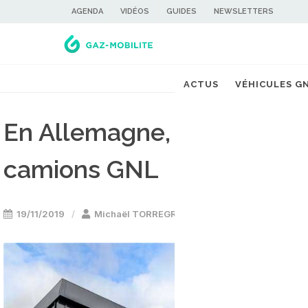
AGENDA
VIDÉOS
GUIDES
NEWSLETTERS
ACTUS
VÉHICULES G
En Allemagne, Lidl va éten
camions GNL
19/11/2019
Michaël TORREGROSSA
Camion & utilita