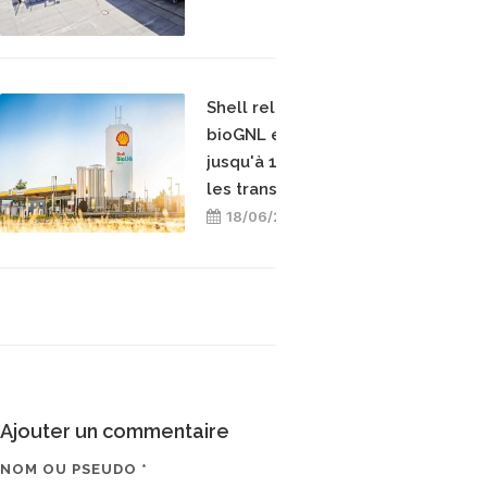
Shell relance son bonus
bioGNL en Allemagne :
jusqu'à 10 000 euros pour
les transporteurs
18/06/2026
Ajouter un commentaire
NOM OU PSEUDO *
EMAIL * (NE SERA PAS V