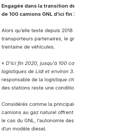
Engagée dans la transition de sa flotte, la branche 
de 100 camions GNL d’ici fin 2020.
Alors qu’elle teste depuis 2018 des camions au gaz natur
transporteurs partenaires, le groupe Lidl a décidé de fai
trentaine de véhicules.
«
D'ici fin 2020, jusqu'à 100 camions de GNL transpor
logistiques de Lidl et environ 3.200 agences en Allem
responsable de la logistique chez Lidl Allemagne. Ce de
des stations reste une condition indispensable au déve
Considérés comme la principale alternative au diesel da
camions au gaz naturel offrent de nombreux avantag
le cas du GNL, l’autonomie des camions peut atteindre j
d’un modèle diesel.