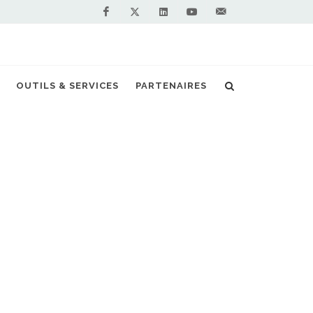
Facebook
Linkedin
Youtube
Contactez-
Twitter
nous !
, Lidl va étendre sa flotte de camions GNL
OUTILS & SERVICES
PARTENAIRES
S PARTENAIRES PREMIUM