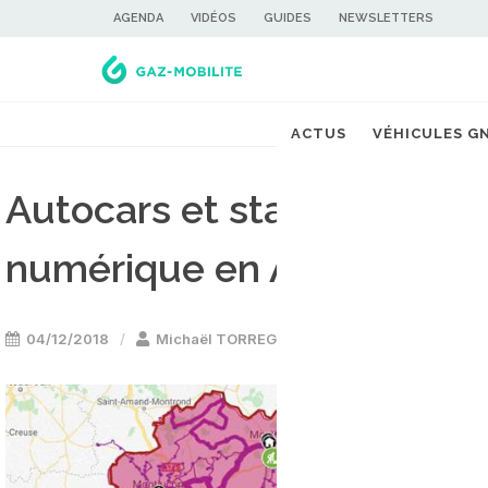
AGENDA
VIDÉOS
GUIDES
NEWSLETTERS
ACTUS
VÉHICULES G
Autocars et stations GNV 
numérique en Auvergne R
04/12/2018
Michaël TORREGROSSA
Bus GNV