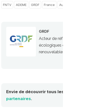
FNTV
ADEME
GRDF
France
Auvergne-Rhône-Alpes
GRDF
Acteur de référence du gaz, GRDF est
écologiques du GNV (Gaz Naturel Véhicul
renouvelable, le bioGNV
Envie de découvrir tous les acteurs de la mobilité
partenaires
.