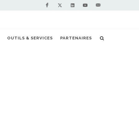
Facebook
Linkedin
Youtube
Contactez-
Twitter
nous !
raphie numérique en Auvergne Rhône-Alpes
OUTILS & SERVICES
PARTENAIRES
S PARTENAIRES PREMIUM