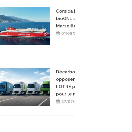
Corsica Linea teste le
bioGNL sur la ligne
Marseille-Bastia
01/08/2026
Décarboner sans
opposer les énergies :
l'OTRE prend position
pour le mix-énergétique
27/07/2026