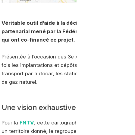
Véritable outil d’aide à la décision, cette cartogra
partenarial mené par la Fédération Nationale des Tr
qui ont co-financé ce projet.
Présentée à l’occasion des 3e Assises Nationales des Ca
fois les implantations et dépôts des entreprises de tran
transport par autocar, les stations GNV existantes et 
de gaz naturel.
Une vision exhaustive
Pour la
FNTV
, cette cartographie a pour ambition de p
un territoire donné, le regroupement des différents fl