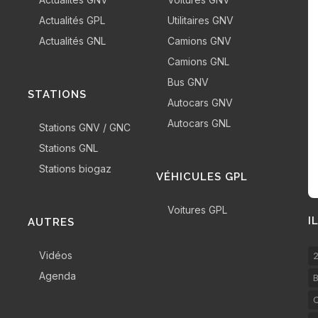
Actualités GPL
Utilitaires GNV
Actualités GNL
Camions GNV
Camions GNL
Bus GNV
STATIONS
Autocars GNV
Autocars GNL
Stations GNV / GNC
Stations GNL
Stations biogaz
VÉHICULES GPL
Voitures GPL
I
AUTRES
Vidéos
2
Agenda
B
C