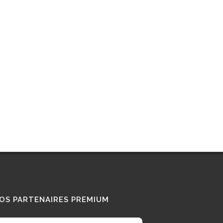
Interview : que pense ce «
Diesel Addict » des
camions au bioGNV ?
15/01/2026
Tous nos témoignages
OS PARTENAIRES PREMIUM