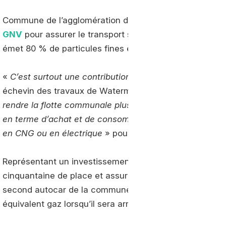
Commune de l’agglomération de Bruxelles, Watermael-Bo
GNV
pour assurer le transport scolaire sur son territoir
émet 80 % de particules fines en moins que son équival
«
C’est surtout une contribution à diminuer la pollution 
échevin des travaux de Watermael-Boitsfort. «
Ce choix
rendre la flotte communale plus verte. Le CNG est une
en terme d’achat et de consommation. En 2024, nous 
en CNG ou en électrique
» poursuit-il.
Représentant un investissement de 210.000 euros, cet 
cinquantaine de place et assure le transport des scola
second autocar de la commune, qui roule toujours au di
équivalent gaz lorsqu’il sera arrivé en fin de vie.