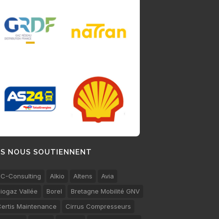
LS NOUS SOUTIENNENT
C-Consulting
Alkio
Altens
Avia
iogaz Vallée
Borel
Bretagne Mobilité GNV
ertis Maintenance
Cirrus Compresseurs