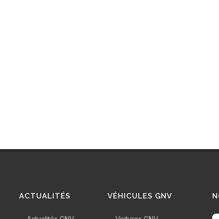
ACTUALITÉS
VÉHICULES GNV
N
Actualités GNV
Voitures GNV