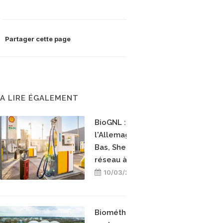
Partager cette page
A LIRE ÉGALEMENT
BioGNL : après
l'Allemagne et les Pays-
Bas, Shell étend son
réseau à la Belgique
10/03/2026
Biométhane : ENGIE entre