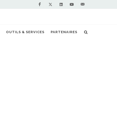
Facebook
Linkedin
Youtube
Contactez-
Twitter
nous !
NV pour la commune de Watermael-Boitsfort
OUTILS & SERVICES
PARTENAIRES
S PARTENAIRES PREMIUM