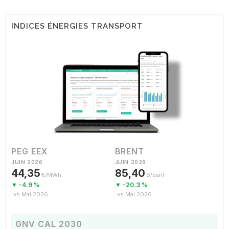
INDICES ÉNERGIES TRANSPORT
PEG EEX
BRENT
JUIN 2026
JUIN 2026
44,35
85,40
€/MWh
$/baril
▼ -4.9 %
▼ -20.3 %
vs Mai 2026
vs Mai 2026
GNV CAL 2030