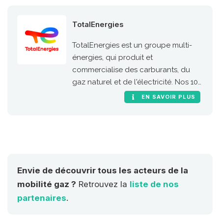
TotalEnergies
TotalEnergies est un groupe multi-
énergies, qui produit et
commercialise des carburants, du
gaz naturel et de l'électricité. Nos 100
000 collaborateurs s’engagent pour
EN SAVOIR PLUS
une énergie meilleure, plus
abordable, plus sûre, plus propre et
accessible au plus grand nombre.
Présent dans plus de 130 pays, notre
ambition est de devenir la major de
l'énergie responsable.
Envie de découvrir tous les acteurs de la
mobilité gaz ?
Retrouvez la
liste de nos
partenaires
.