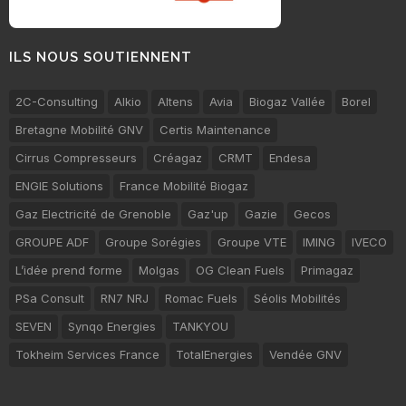
ILS NOUS SOUTIENNENT
2C-Consulting
Alkio
Altens
Avia
Biogaz Vallée
Borel
Bretagne Mobilité GNV
Certis Maintenance
Cirrus Compresseurs
Créagaz
CRMT
Endesa
ENGIE Solutions
France Mobilité Biogaz
Gaz Electricité de Grenoble
Gaz'up
Gazie
Gecos
GROUPE ADF
Groupe Sorégies
Groupe VTE
IMING
IVECO
L’idée prend forme
Molgas
OG Clean Fuels
Primagaz
PSa Consult
RN7 NRJ
Romac Fuels
Séolis Mobilités
SEVEN
Synqo Energies
TANKYOU
Tokheim Services France
TotalEnergies
Vendée GNV