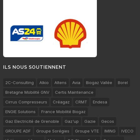
ILS NOUS SOUTIENNENT
2C-Consulting
Alkio
Altens
Avia
Biogaz Vallée
Borel
Bretagne Mobilité GNV
Certis Maintenance
Cirrus Compresseurs
Créagaz
CRMT
Endesa
ENGIE Solutions
France Mobilité Biogaz
Gaz Electricité de Grenoble
Gaz'up
Gazie
Gecos
GROUPE ADF
Groupe Sorégies
Groupe VTE
IMING
IVECO