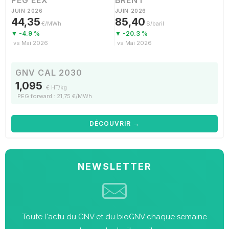
PEG EEX
BRENT
JUIN 2026
JUIN 2026
44,35
85,40
€/MWh
$/baril
▼ -4.9 %
▼ -20.3 %
vs Mai 2026
vs Mai 2026
GNV CAL 2030
1,095
€ HT/kg
PEG forward : 21,75 €/MWh
DÉCOUVRIR →
NEWSLETTER
Toute l'actu du GNV et du bioGNV chaque semaine