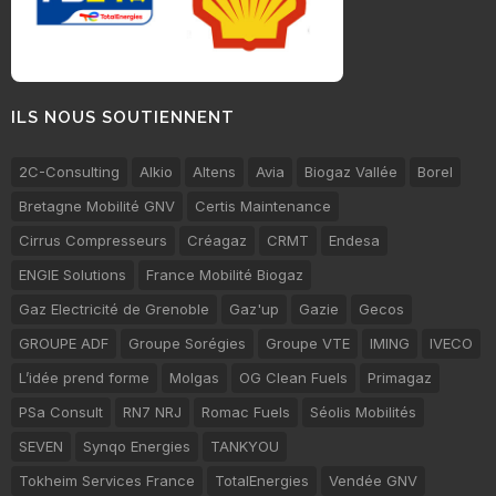
ILS NOUS SOUTIENNENT
2C-Consulting
Alkio
Altens
Avia
Biogaz Vallée
Borel
Bretagne Mobilité GNV
Certis Maintenance
Cirrus Compresseurs
Créagaz
CRMT
Endesa
ENGIE Solutions
France Mobilité Biogaz
Gaz Electricité de Grenoble
Gaz'up
Gazie
Gecos
GROUPE ADF
Groupe Sorégies
Groupe VTE
IMING
IVECO
L’idée prend forme
Molgas
OG Clean Fuels
Primagaz
PSa Consult
RN7 NRJ
Romac Fuels
Séolis Mobilités
SEVEN
Synqo Energies
TANKYOU
Tokheim Services France
TotalEnergies
Vendée GNV