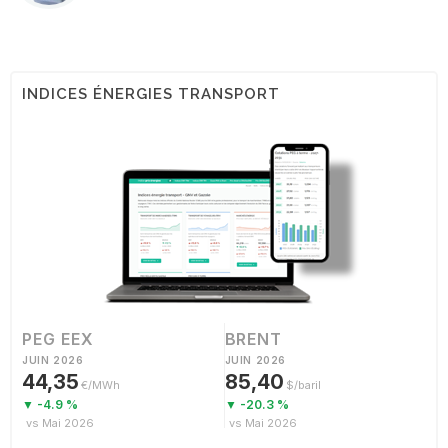
INDICES ÉNERGIES TRANSPORT
PEG EEX
BRENT
JUIN 2026
JUIN 2026
44,35
85,40
€/MWh
$/baril
▼ -4.9 %
▼ -20.3 %
vs Mai 2026
vs Mai 2026