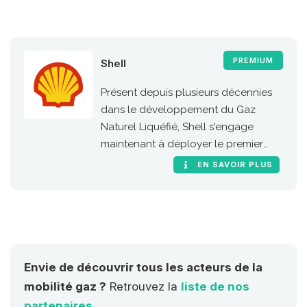
PREMIUM
Shell
Présent depuis plusieurs décennies
dans le développement du Gaz
Naturel Liquéfié, Shell s'engage
maintenant à déployer le premier
réseau européen de stations GNV le
EN SAVOIR PLUS
long des grandes routes et
autoroutes de l'Union Européenne
(RTE-T, réseaux transeuropéens de
transport).
Envie de découvrir tous les acteurs de la
mobilité gaz ?
Retrouvez la
liste de nos
partenaires
.