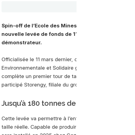
Spin-off de l’Ecole des Mines Paris-PSL née en 201
nouvelle levée de fonds de 11.5 millions d’euros po
démonstrateur.
Officialisée le 11 mars dernier, cette levée de fonds a 
Environnementale et Solidaire géré par Crédit Mutuel Im
complète un premier tour de table de 1 million d’euro
participé Storengy, filiale du groupe ENGIE, et Vestra, f
Jusqu’à 180 tonnes de bioGNL par an
Cette levée va permettre à l’entreprise de financer le
taille réelle. Capable de produire 180 tonnes de bioGNL