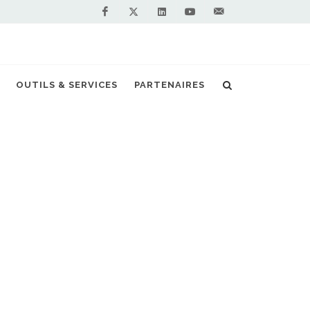
Facebook
Linkedin
Youtube
Contactez-
Twitter
nous !
un premier démonstrateur en Bretagne 2025
OUTILS & SERVICES
PARTENAIRES
S PARTENAIRES PREMIUM