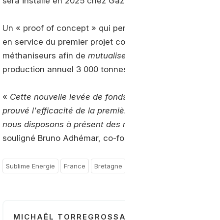
sera installé en 2025 chez Gazéa, en Bretagne, où un m
Un « proof of concept » qui permettra à Sublime Energi
en service du premier projet commercial. Baptisé Delta, 
méthaniseurs afin de
mutualiser les coûts d'épuration
.
production annuel 3 000 tonnes de bioGNL et 5 500 t
«
Cette nouvelle levée de fonds est une étape structu
prouvé l'efficacité de la première technologie mondiale
nous disposons à présent des moyens nécessaires pour 
souligné Bruno Adhémar, co-fondateur et président de
Sublime Energie
France
Bretagne
MICHAËL TORREGROSSA