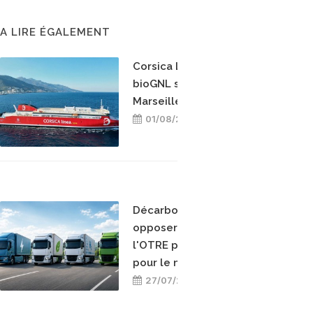
A LIRE ÉGALEMENT
Corsica Linea teste le
bioGNL sur la ligne
Marseille-Bastia
01/08/2026
Décarboner sans
opposer les énergies :
l'OTRE prend position
pour le mix-énergétique
27/07/2026