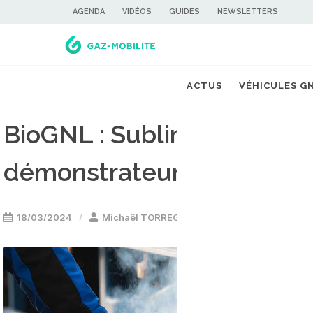
AGENDA
VIDÉOS
GUIDES
NEWSLETTERS
ACTUS
VÉHICULES G
BioGNL : Sublime Energie 
démonstrateur en Bretag
18/03/2024
Michaël TORREGROSSA
Energie