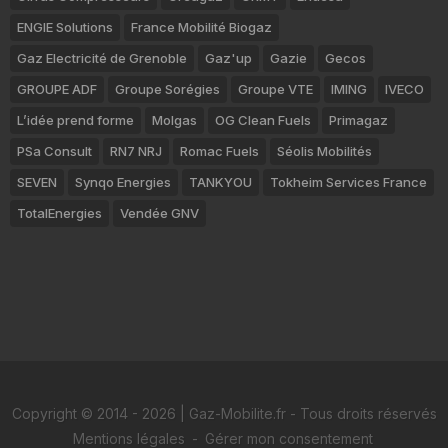
ENGIE Solutions
France Mobilité Biogaz
Gaz Electricité de Grenoble
Gaz'up
Gazie
Gecos
GROUPE ADF
Groupe Sorégies
Groupe VTE
IMING
IVECO
L’idée prend forme
Molgas
OG Clean Fuels
Primagaz
PSa Consult
RN7 NRJ
Romac Fuels
Séolis Mobilités
SEVEN
Synqo Energies
TANKYOU
Tokheim Services France
TotalEnergies
Vendée GNV
Copyright © 2014 - 2026 | Gaz-Mobilite.fr - Tous droits réservés
Mentions légales
-
Gérer mon consentement