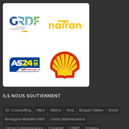
ILS NOUS SOUTIENNENT
2C-Consulting
Alkio
Altens
Avia
Biogaz Vallée
Borel
Bretagne Mobilité GNV
Certis Maintenance
Cirrus Compresseurs
Créagaz
CRMT
Endesa