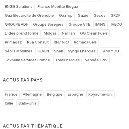
ENGIE Solutions
France Mobilité Biogaz
Gaz Electricité de Grenoble
Gaz'up
Gazie
Gecos
GRDF
GROUPE ADF
Groupe Sorégies
Groupe VTE
IMING
IVECO
L’idée prend forme
Molgas
NaTran
OG Clean Fuels
Primagaz
PSa Consult
RN7 NRJ
Romac Fuels
Séolis Mobilités
SEVEN
Shell
Synqo Energies
TANKYOU
Tokheim Services France
TotalEnergies
Vendée GNV
ACTUS PAR PAYS
France
Allemagne
Belgique
Espagne
Royaume-Uni
Italie
Etats-Unis
ACTUS PAR THÉMATIQUE