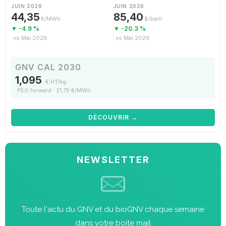
JUIN 2026
JUIN 2026
44,35
85,40
€/MWh
$/baril
▼ -4.9 %
▼ -20.3 %
vs Mai 2026
vs Mai 2026
GNV CAL 2030
1,095
€ HT/kg
PEG forward : 21,75 €/MWh
DÉCOUVRIR →
NEWSLETTER
Toute l'actu du GNV et du bioGNV chaque semaine
dans votre boite mail