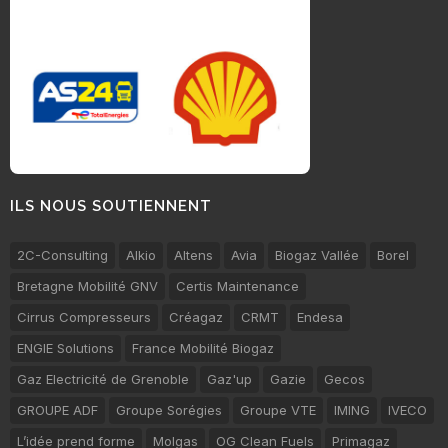
ILS NOUS SOUTIENNENT
2C-Consulting
Alkio
Altens
Avia
Biogaz Vallée
Borel
Bretagne Mobilité GNV
Certis Maintenance
Cirrus Compresseurs
Créagaz
CRMT
Endesa
ENGIE Solutions
France Mobilité Biogaz
Gaz Electricité de Grenoble
Gaz'up
Gazie
Gecos
GROUPE ADF
Groupe Sorégies
Groupe VTE
IMING
IVECO
L’idée prend forme
Molgas
OG Clean Fuels
Primagaz