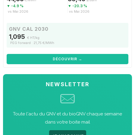
€/MWh
$/baril
▼ -4.9 %
▼ -20.3 %
vs Mai 2026
vs Mai 2026
GNV CAL 2030
1,095
€ HT/kg
PEG forward : 21,75 €/MWh
DÉCOUVRIR →
NEWSLETTER
Toute l'actu du GNV et du bioGNV chaque semaine
dans votre boite mail