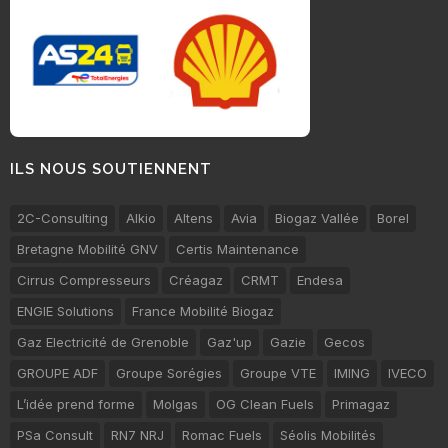
ILS NOUS SOUTIENNENT
2C-Consulting
Alkio
Altens
Avia
Biogaz Vallée
Borel
Bretagne Mobilité GNV
Certis Maintenance
Cirrus Compresseurs
Créagaz
CRMT
Endesa
ENGIE Solutions
France Mobilité Biogaz
Gaz Electricité de Grenoble
Gaz'up
Gazie
Gecos
GROUPE ADF
Groupe Sorégies
Groupe VTE
IMING
IVECO
L’idée prend forme
Molgas
OG Clean Fuels
Primagaz
PSa Consult
RN7 NRJ
Romac Fuels
Séolis Mobilités