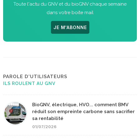
Toute l'actu du GNV et du bioGNV chaque semaine
dans votre boite mail
JE M'ABONNE
PAROLE D'UTILISATEURS
ILS ROULENT AU GNV
BioGNV, électrique, HVO... comment BMV
réduit son empreinte carbone sans sacrifier
sa rentabilité
01/07/2026