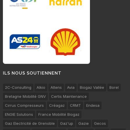
ILS NOUS SOUTIENNENT
2C-Consulting
Alkio
Altens
Avia
Biogaz Vallée
Borel
Bretagne Mobilité GNV
Certis Maintenance
Cirrus Compresseurs
Créagaz
CRMT
Endesa
ENGIE Solutions
France Mobilité Biogaz
Gaz Electricité de Grenoble
Gaz'up
Gazie
Gecos