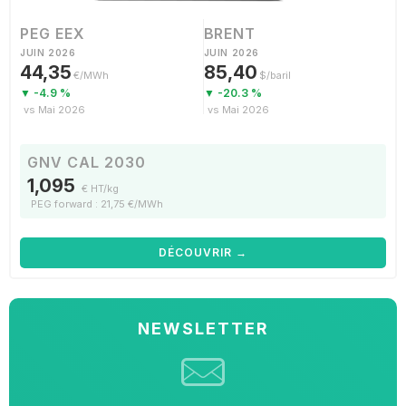
PEG EEX
BRENT
JUIN 2026
JUIN 2026
44,35
85,40
€/MWh
$/baril
▼ -4.9 %
▼ -20.3 %
vs Mai 2026
vs Mai 2026
GNV CAL 2030
1,095
€ HT/kg
PEG forward : 21,75 €/MWh
DÉCOUVRIR →
NEWSLETTER