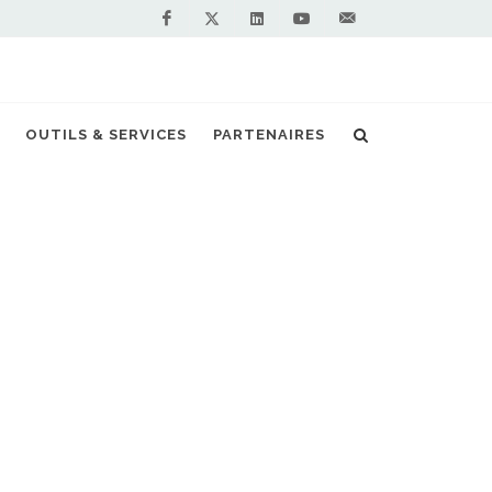
Facebook
Linkedin
Youtube
Contactez-
Twitter
nous !
NL : le russe Kamaz s'intéresse à l'Europe
OUTILS & SERVICES
PARTENAIRES
S PARTENAIRES PREMIUM