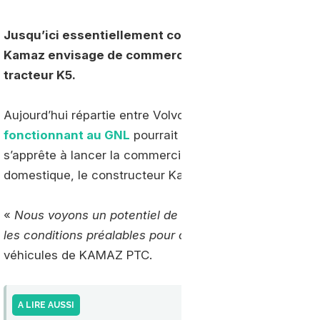
Jusqu’ici essentiellement concentré sur son march
Kamaz envisage de commercialiser sur certains ma
tracteur K5.
Aujourd’hui répartie entre Volvo, Iveco et Scania, l’of
fonctionnant au GNL
pourrait bientôt s’enrichir grâce à
s’apprête à lancer la commercialisation de la version 
domestique, le constructeur Kamaz lorgne également su
«
Nous voyons un potentiel de lancement de cette versi
les conditions préalables pour cela
» a déclaré Igor Val
véhicules de KAMAZ PTC.
A LIRE AUSSI