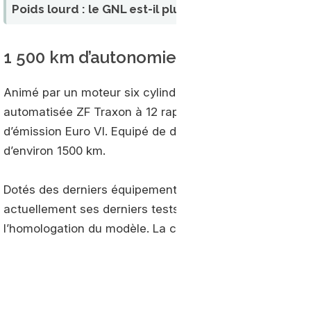
Poids lourd : le GNL est-il plus polluant que le diese
1 500 km d’autonomie
Animé par un moteur six cylindres développant 450 che
automatisée ZF Traxon à 12 rapports, le camion au ga
d’émission Euro VI. Equipé de deux réservoirs cryogéni
d’environ 1500 km.
Dotés des derniers équipements en matière d’aide à la
actuellement ses derniers tests. Ces derniers doivent s’
l’homologation du modèle. La commercialisation devrait