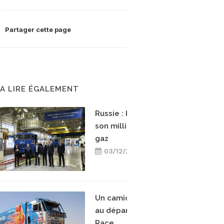
Partager cette page
A LIRE ÉGALEMENT
Russie : Kamaz a produit
son millième camion au
gaz
03/12/2017
Un camion au gaz naturel
au départ de l’Africa Eco
Race