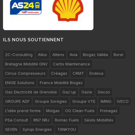
ILS NOUS SOUTIENNENT
2C-Consulting
Alkio
Altens
Avia
Biogaz Vallée
Borel
Bretagne Mobilité GNV
Certis Maintenance
Cirrus Compresseurs
Créagaz
CRMT
Endesa
ENGIE Solutions
France Mobilité Biogaz
Gaz Electricité de Grenoble
Gaz'up
Gazie
Gecos
GROUPE ADF
Groupe Sorégies
Groupe VTE
IMING
IVECO
L’idée prend forme
Molgas
OG Clean Fuels
Primagaz
PSa Consult
RN7 NRJ
Romac Fuels
Séolis Mobilités
SEVEN
Synqo Energies
TANKYOU