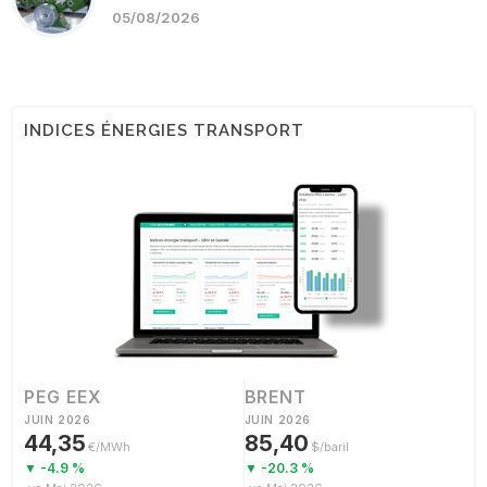
05/08/2026
INDICES ÉNERGIES TRANSPORT
PEG EEX
BRENT
JUIN 2026
JUIN 2026
44,35
85,40
€/MWh
$/baril
▼ -4.9 %
▼ -20.3 %