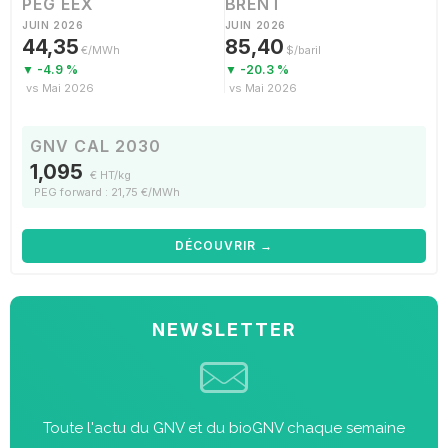
PEG EEX
BRENT
JUIN 2026
JUIN 2026
44,35
85,40
€/MWh
$/baril
▼ -4.9 %
▼ -20.3 %
vs Mai 2026
vs Mai 2026
GNV CAL 2030
1,095
€ HT/kg
PEG forward : 21,75 €/MWh
DÉCOUVRIR →
NEWSLETTER
Toute l'actu du GNV et du bioGNV chaque semaine