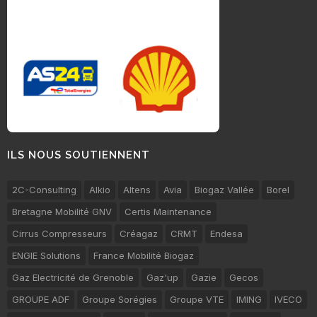
ILS NOUS SOUTIENNENT
2C-Consulting
Alkio
Altens
Avia
Biogaz Vallée
Borel
Bretagne Mobilité GNV
Certis Maintenance
Cirrus Compresseurs
Créagaz
CRMT
Endesa
ENGIE Solutions
France Mobilité Biogaz
Gaz Electricité de Grenoble
Gaz'up
Gazie
Gecos
GROUPE ADF
Groupe Sorégies
Groupe VTE
IMING
IVECO