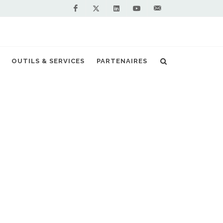
Facebook
Linkedin
Youtube
Contactez-
Twitter
nous !
 vers un réseau 100 % bioGNC avec Endesa
OUTILS & SERVICES
PARTENAIRES
S PARTENAIRES PREMIUM