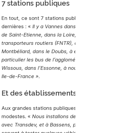
7 stations publiques
En tout, ce sont 7 stations publiques GNV qui sont opér
dernières : «
Il y a Vannes dans le Morbihan, et Saint-
de Saint-Etienne, dans la Loire, a été ouverte en parte
transporteurs routiers (FNTR), à l’initiative de 11 transp
Montbéliard, dans le Doubs, à été mise en service en 
particulier les bus de l’agglomération. Le même mois,
Wissous, dans l’Essonne, à nouveau avec le Syndicat in
Ile-de-France ».
Et des établissements privés
Aux grandes stations publiques s’ajoutent des sites priv
modestes. «
Nous installons de petits compresseurs 
avec Transdev, et à Bassens, près de Bordeaux, pour l
servent à tester quelques véhicules GNV avant de lan