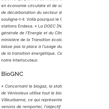
en économie circulaire et de satisfaire aux objectifs
de décarbonation du secteur des transports
»,
souligne-t-il. Voilà pourquoi le GNL est absent des
stations Endesa. « L
a DGEC [NDLR : La direction
générale de l’Energie et du Climat qui dépend du
ministère de la Transition écologique et solidaire] ne
laisse pas la place à l’usage du GNL dans l’optique
de la transition énergétique. Ce produit est exclu du s
notre interlocuteur.
BioGNC
« Concernant le biogaz, la station de Saint-Vincent-de
de Vénissieux utilise tout le biométhane produit par la 
Villeurbanne, ce qui représente environ 60% du GNV dis
venons de remporter, l’objectif est de fournir 50% de 