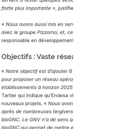
flotte plus importante
», justifie Charles Tartier.
« Nous avons aussi mis en service des stations privat
avec le groupe Pizzorno, et, ce mois-ci, pour Nicollin
responsable en développement de nouveaux marchés 
Objectifs : Vaste réseaux et bioGNC
«
Notre objectif est d’ajouter 6 stations GNV par an
pour proposer un réseau opérationnel de 40
établissements à horizon 2025
», chiffre Charles
Tartier qui indique qu’Endesa vient de remporter 2
nouveaux projets. «
Nous avons aussi fait le choix,
après de nombreuses tergiversations, d’aller vers le
bioGNC. Le GNV n’a de sens que s’y on passe au
bioGNC qui permet de mettre en place des systèmes