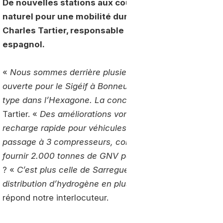
De nouvelles stations aux couleurs d’Endesa se rép
naturel pour une mobilité durable. Un objectif qui 
Charles Tartier, responsable en développement de
espagnol.
«
Nous sommes derrière plusieurs stations publiques G
ouverte pour le Sigéif à Bonneuil-sur-Marne, en Ile-de-
type dans l’Hexagone. La concession vient d’être reno
Tartier. «
Des améliorations vont être apportées à ce sit
recharge rapide pour véhicules électriques en septembre
passage à 3 compresseurs, contre 2 actuellement. A pa
fournir 2.000 tonnes de GNV par an
», complète-t-il. 
? «
C’est plus celle de Sarreguemines, en Moselle, qui r
distribution d’hydrogène en plus de GNC, bioGNC et de
répond notre interlocuteur.