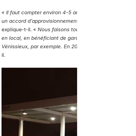
« Il faut compter environ 4-5 ans pour mettre en route
un accord d’approvisionnement dans ce délai, pour un d
explique-t-il.
« Nous faisons tout notre possible pour dé
en local, en bénéficiant de garanties d’origine régiona
Vénissieux, par exemple. En 2021, ce sera le cas pour 
il.