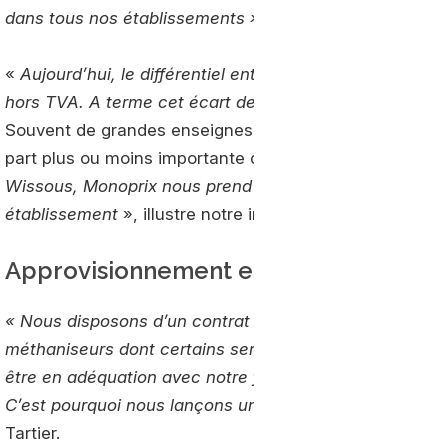
dans tous nos établissements »
, détaille Charles Tartier
«
Aujourd’hui, le différentiel entre les prix du GNC et d
hors TVA. A terme cet écart devrait baisser, par le jeu 
Souvent de grandes enseignes, afin de réduire l’emprei
part plus ou moins importante de
biogaz
pour alimenter
Wissous, Monoprix nous prend d’office 50% du bioGNV q
établissement
», illustre notre interlocuteur.
Approvisionnement en biogaz
« Nous disposons d’un contrat d’approvisionnement sur
méthaniseurs dont certains seront mis en service cette
être en adéquation avec notre feuille de route biogaz,
C’est pourquoi nous lançons une nouvelle opération d
Tartier.