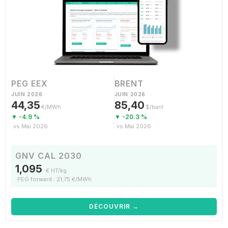
PEG EEX
BRENT
JUIN 2026
JUIN 2026
44,35
85,40
€/MWh
$/baril
▼ -4.9 %
▼ -20.3 %
vs Mai 2026
vs Mai 2026
GNV CAL 2030
1,095
€ HT/kg
PEG forward : 21,75 €/MWh
DÉCOUVRIR →