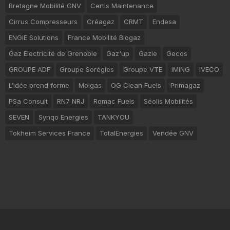
Bretagne Mobilité GNV
Certis Maintenance
Cirrus Compresseurs
Créagaz
CRMT
Endesa
ENGIE Solutions
France Mobilité Biogaz
Gaz Electricité de Grenoble
Gaz'up
Gazie
Gecos
GROUPE ADF
Groupe Sorégies
Groupe VTE
IMING
IVECO
L’idée prend forme
Molgas
OG Clean Fuels
Primagaz
PSa Consult
RN7 NRJ
Romac Fuels
Séolis Mobilités
SEVEN
Synqo Energies
TANKYOU
Tokheim Services France
TotalEnergies
Vendée GNV