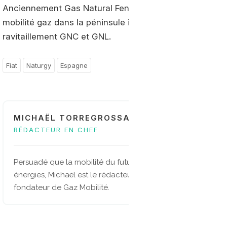
Anciennement Gas Natural Fenosa,
Naturgy
est aujour
mobilité gaz dans la péninsule ibérique où il opère plu
ravitaillement GNC et GNL.
Fiat
Naturgy
Espagne
MICHAËL TORREGROSSA
RÉDACTEUR EN CHEF
Persuadé que la mobilité du future sera multi-
énergies, Michaël est le rédacteur en chef et
fondateur de Gaz Mobilité.