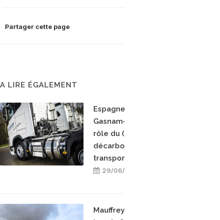
Partager cette page
A LIRE ÉGALEMENT
Espagne : l'Observatoire
Gasnam-PwC chiffre le
rôle du (bio)GNV dans la
décarbonation des
transports
29/06/2026
Mauffrey ajoute 15 poids