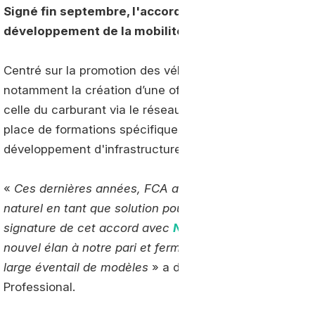
Signé fin septembre, l'accord conclu entre Naturgy e
développement de la mobilité au gaz naturel en Es
Centré sur la promotion des véhicules GNV au sein des f
notamment la création d’une offre commerciale commun
celle du carburant via le réseau de stations GNC de
Na
place de formations spécifiques à destination des ven
développement d'infrastructures de ravitaillement priva
«
Ces dernières années, FCA a été un pionnier dans le 
naturel en tant que solution pour une mobilité propre, 
signature de cet accord avec
Naturgy
, nous sommes 
nouvel élan à notre pari et fermer le cercle avec une in
large éventail de modèles
» a déclaré Raffele Brustia, 
Professional.