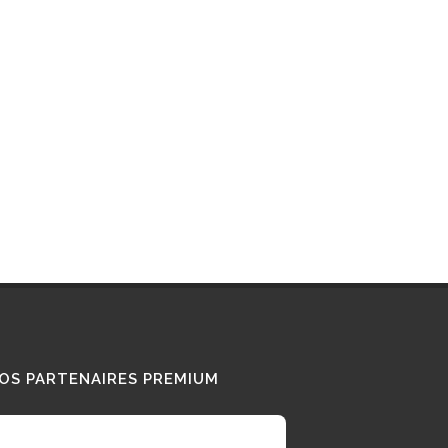
Interview : que pense ce «
Diesel Addict » des
camions au bioGNV ?
15/01/2026
Tous nos témoignages
OS PARTENAIRES PREMIUM