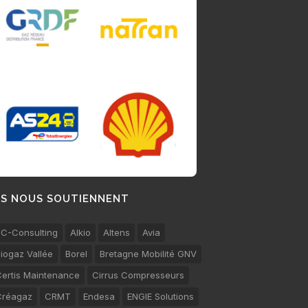
LS NOUS SOUTIENNENT
C-Consulting
Alkio
Altens
Avia
iogaz Vallée
Borel
Bretagne Mobilité GNV
ertis Maintenance
Cirrus Compresseurs
Créagaz
CRMT
Endesa
ENGIE Solutions