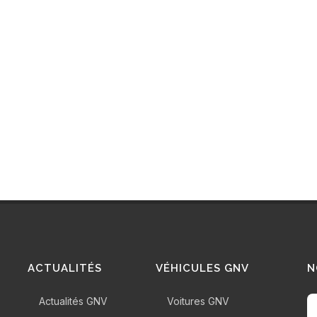
ACTUALITÉS
VÉHICULES GNV
N
Actualités GNV
Voitures GNV