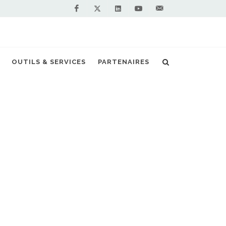
Facebook
Linkedin
Youtube
Contactez-
Twitter
nous !
omouvoir le GNV auprès des professionnels
OUTILS & SERVICES
PARTENAIRES
S PARTENAIRES PREMIUM