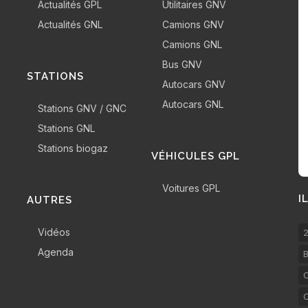
Actualités GPL
Utilitaires GNV
Actualités GNL
Camions GNV
Camions GNL
Bus GNV
STATIONS
Autocars GNV
Autocars GNL
Stations GNV / GNC
Stations GNL
Stations biogaz
VÉHICULES GPL
Voitures GPL
I
AUTRES
Vidéos
2
Agenda
B
C